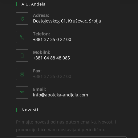
A.U. Anđela
Adresa:
Dostojevskog 61, Kruševac, Srbija
Telefon:
+381 37 35 0 22 00
Mobilni:
+381 64 88 48 085
Fax:
+381 37 35 0 22 00
Email:
info@apoteka-andjela.com
Novosti
Primajte novosti od nas putem email-a. Novosti i
promocije biće Vam dostavljani periodično.