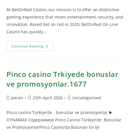
At BetOnRed Casino, our mission is to offer an distinctive
gaming experience that mixes entertainment, security, and
innovation. Based bet on red in 2020, BetOnRed On Line
Casino has quickly…
Continue Reading
Pinco casino Trkiyede bonuslar
ve promosyonlar.1677
peran
25th April 2026
Uncategorised
Pinco casino Türkiye’de - bonuslar ve promosyonlar ▶️
OYNAMAK Содержимое Pinco Casino Türkiye’de: Bonuslar
ve PromosyonlarPinco Casino’da Bulunan En İyi