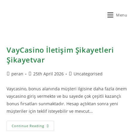
Menu
VayCasino İletişim Şikayetleri
Şikayetvar
peran
25th April 2026
Uncategorised
Vaycasino, bonus alanında müşteri ilgisine daha fazla önem
vaycasino giriş vermekte ve bu sayede çok çeşitli kazançlı
bonus fırsatları sunmaktadır. Hesap açtıktan sonra yeni
müşteriler için teklif isteyebilir ve mevcut…
Continue Reading