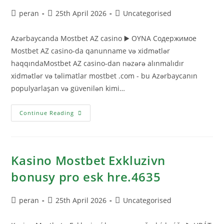
peran
25th April 2026
Uncategorised
Azərbaycanda Mostbet AZ casino ▶️ OYNA Содержимое
Mostbet AZ casino-da qanunname və xidmətlər
haqqındaMostbet AZ casino-dan nəzərə alınmalıdır
xidmətlər və təlimatlar mostbet .com - bu Azərbaycanın
populyarlaşan və güvenilən kimi…
Continue Reading
Kasino Mostbet Exkluzivn
bonusy pro esk hre.4635
peran
25th April 2026
Uncategorised