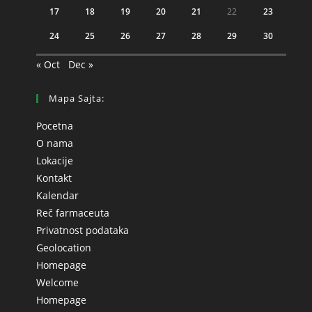
17
18
19
20
21
22
23
24
25
26
27
28
29
30
« Oct
Dec »
Mapa Sajta:
Pocetna
O nama
Lokacije
Kontakt
Kalendar
Reč farmaceuta
Privatnost podataka
Geolocation
Homepage
Welcome
Homepage