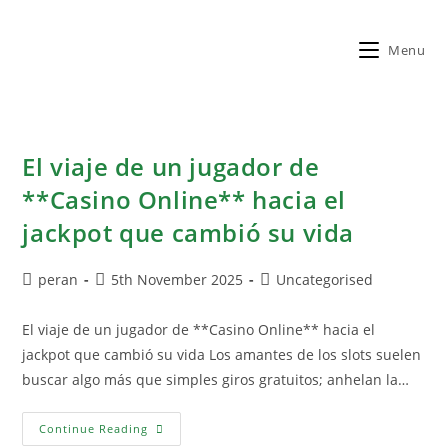
Menu
El viaje de un jugador de
**Casino Online** hacia el
jackpot que cambió su vida
peran
5th November 2025
Uncategorised
El viaje de un jugador de **Casino Online** hacia el
jackpot que cambió su vida Los amantes de los slots suelen
buscar algo más que simples giros gratuitos; anhelan la…
Continue Reading