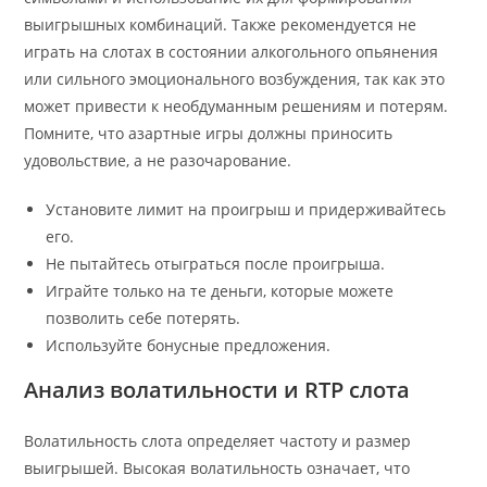
выигрышных комбинаций. Также рекомендуется не
играть на слотах в состоянии алкогольного опьянения
или сильного эмоционального возбуждения, так как это
может привести к необдуманным решениям и потерям.
Помните, что азартные игры должны приносить
удовольствие, а не разочарование.
Установите лимит на проигрыш и придерживайтесь
его.
Не пытайтесь отыграться после проигрыша.
Играйте только на те деньги, которые можете
позволить себе потерять.
Используйте бонусные предложения.
Анализ волатильности и RTP слота
Волатильность слота определяет частоту и размер
выигрышей. Высокая волатильность означает, что