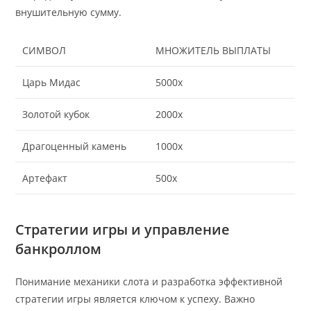
внушительную сумму.
СИМВОЛ
МНОЖИТЕЛЬ ВЫПЛАТЫ
Царь Мидас
5000x
Золотой кубок
2000x
Драгоценный камень
1000x
Артефакт
500x
Стратегии игры и управление
банкроллом
Понимание механики слота и разработка эффективной
стратегии игры является ключом к успеху. Важно