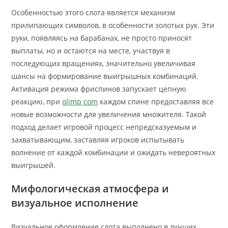
Особенностью этого слота является механизм
прилипающих символов, в особенности золотых рук. Эти
руки, появляясь на барабанах, не просто приносят
выплаты, но и остаются на месте, участвуя в
последующих вращениях, значительно увеличивая
шансы на формирование выигрышных комбинаций.
Активация режима фриспинов запускает цепную
реакцию, при
olimp com
каждом спине предоставляя все
новые возможности для увеличения множителя. Такой
подход делает игровой процесс непредсказуемым и
захватывающим, заставляя игроков испытывать
волнение от каждой комбинации и ожидать невероятных
выигрышей.
Мифологическая атмосфера и
визуальное исполнение
Визуальное оформление слота выполнено в лучших