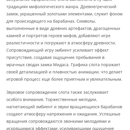
традициях мифологического жанра. Древнегреческий
замок, украшенный золотыми элементами, служит фоном
для происходящего на барабанах. Символы,
выполненные в виде древних артефактов, драгоценных
камней и портретов героев мифов, добавляют игре
реалистичности и погружают в атмосферу древности.
Сопровождающий игру эмбиент усиливает эффект
присутствия, создавая ощущение пребывания в
мрачных сводах замка Мидаса. Графика слота поражает
своей детализацией и плавностью анимации, что делает
игровой процесс еще более приятным и увлекательным.
Звуковое сопровождение слота также заслуживает
особого внимания. Торжественные мелодии,
нагнетающий эмбиент и звуки вращающихся барабанов
создают атмосферу напряжения и ожидания. Успешные
вращения сопровождаются звонкими мелодиями и
искрящимися эффектами, усиливающими ощущение