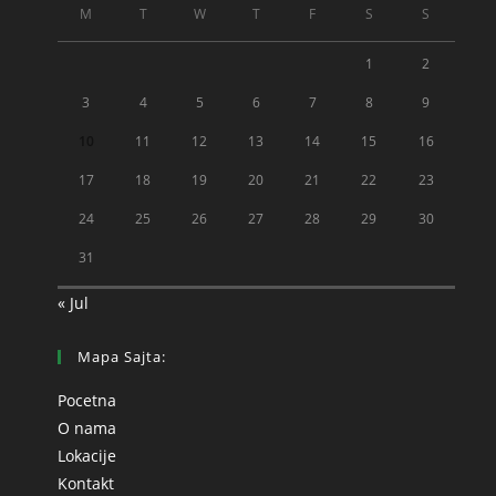
M
T
W
T
F
S
S
1
2
3
4
5
6
7
8
9
10
11
12
13
14
15
16
17
18
19
20
21
22
23
24
25
26
27
28
29
30
31
« Jul
Mapa Sajta:
Pocetna
O nama
Lokacije
Kontakt