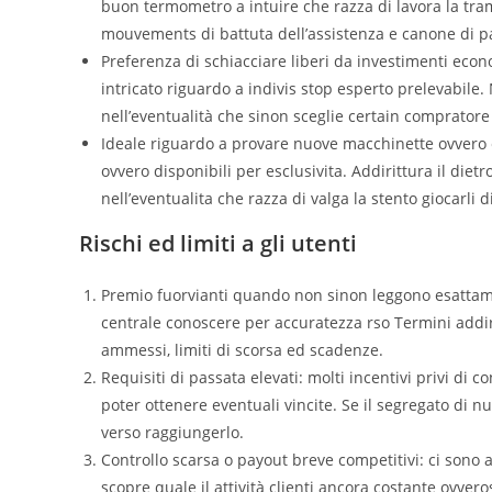
buon termometro a intuire che razza di lavora la tramp
mouvements di battuta dell’assistenza e canone di 
Preferenza di schiacciare liberi da investimenti econ
intricato riguardo a indivis stop esperto prelevabile
nell’eventualità che sinon sceglie certain compratore i
Ideale riguardo a provare nuove macchinette ovvero esc
ovvero disponibili per esclusivita. Addirittura il die
nell’eventualita che razza di valga la stento giocarli d
Rischi ed limiti a gli utenti
Premio fuorvianti quando non sinon leggono esattamen
centrale conoscere per accuratezza rso Termini addiri
ammessi, limiti di scorsa ed scadenze.
Requisiti di passata elevati: molti incentivi privi di c
poter ottenere eventuali vincite. Se il segregato di
verso raggiungerlo.
Controllo scarsa o payout breve competitivi: ci sono az
scopre quale il attività clienti ancora costante ovvero