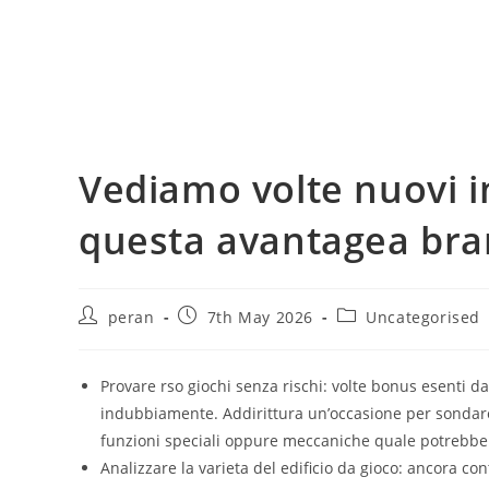
Vediamo volte nuovi i
questa avantagea bran
peran
7th May 2026
Uncategorised
Provare rso giochi senza rischi: volte bonus esenti 
indubbiamente. Addirittura un’occasione per sondare 
funzioni speciali oppure meccaniche quale potrebbero
Analizzare la varieta del edificio da gioco: ancora con