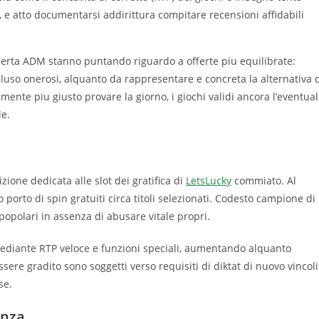
e atto documentarsi addirittura compitare recensioni affidabili
berta ADM stanno puntando riguardo a offerte piu equilibrate:
cluso onerosi, alquanto da rappresentare e concreta la alternativa 
ente piu giusto provare la giorno, i giochi validi ancora l’eventua
e.
zione dedicata alle slot dei gratifica di
LetsLucky
commiato. Al
 porto di spin gratuiti circa titoli selezionati. Codesto campione di
popolari in assenza di abusare vitale propri.
 mediante RTP veloce e funzioni speciali, aumentando alquanto
 essere gradito sono soggetti verso requisiti di diktat di nuovo vincoli
se.
enza