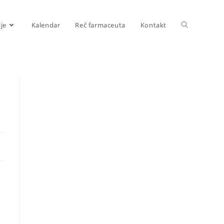
je
Kalendar
Reč farmaceuta
Kontakt