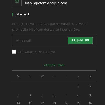
info@apoteka-andjela.com
Novosti
Primajte novosti od nas putem email-a. Novosti i
promocije biće Vam dostavljani periodično.
PRIJAVI SE!
Prihvatam GDPR uslove
AUGUST 2026
M
T
W
T
F
S
S
1
2
3
4
5
6
7
8
9
10
11
12
13
14
15
16