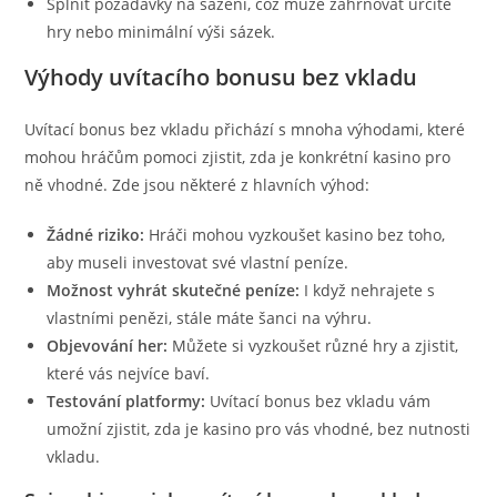
Splnit požadavky na sázení, což může zahrnovat určité
hry nebo minimální výši sázek.
Výhody uvítacího bonusu bez vkladu
Uvítací bonus bez vkladu přichází s mnoha výhodami, které
mohou hráčům pomoci zjistit, zda je konkrétní kasino pro
ně vhodné. Zde jsou některé z hlavních výhod:
Žádné riziko:
Hráči mohou vyzkoušet kasino bez toho,
aby museli investovat své vlastní peníze.
Možnost vyhrát skutečné peníze:
I když nehrajete s
vlastními penězi, stále máte šanci na výhru.
Objevování her:
Můžete si vyzkoušet různé hry a zjistit,
které vás nejvíce baví.
Testování platformy:
Uvítací bonus bez vkladu vám
umožní zjistit, zda je kasino pro vás vhodné, bez nutnosti
vkladu.