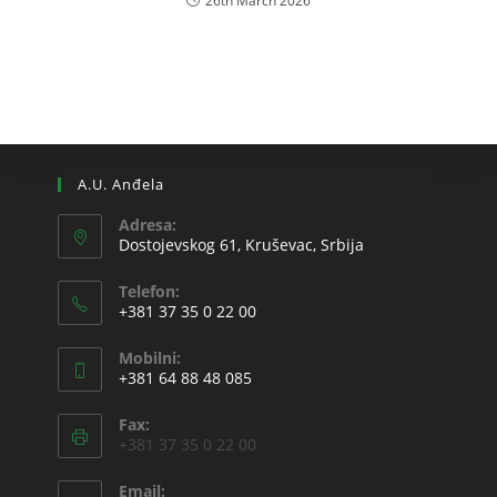
26th March 2026
A.U. Anđela
Adresa:
Dostojevskog 61, Kruševac, Srbija
Telefon:
+381 37 35 0 22 00
Mobilni:
+381 64 88 48 085
Fax:
+381 37 35 0 22 00
Email: