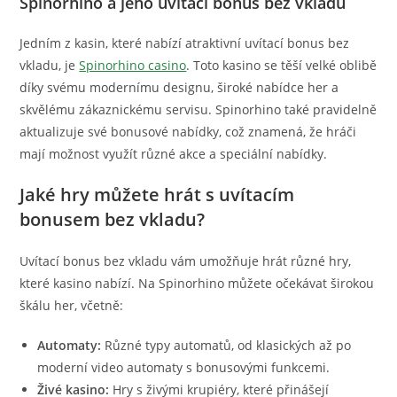
Spinorhino a jeho uvítací bonus bez vkladu
Jedním z kasin, které nabízí atraktivní uvítací bonus bez
vkladu, je
Spinorhino casino
. Toto kasino se těší velké oblibě
díky svému modernímu designu, široké nabídce her a
skvělému zákaznickému servisu. Spinorhino také pravidelně
aktualizuje své bonusové nabídky, což znamená, že hráči
mají možnost využít různé akce a speciální nabídky.
Jaké hry můžete hrát s uvítacím
bonusem bez vkladu?
Uvítací bonus bez vkladu vám umožňuje hrát různé hry,
které kasino nabízí. Na Spinorhino můžete očekávat širokou
škálu her, včetně:
Automaty:
Různé typy automatů, od klasických až po
moderní video automaty s bonusovými funkcemi.
Živé kasino:
Hry s živými krupiéry, které přinášejí