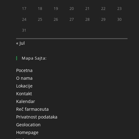
17
18
19
20
21
22
23
24
25
26
27
28
29
30
31
« Jul
Mapa Sajta:
Pocetna
O nama
Lokacije
Kontakt
Kalendar
Reč farmaceuta
Privatnost podataka
Geolocation
Homepage