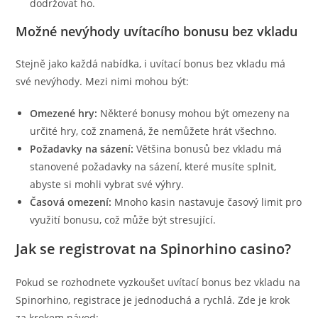
dodržovat ho.
Možné nevýhody uvítacího bonusu bez vkladu
Stejně jako každá nabídka, i uvítací bonus bez vkladu má
své nevýhody. Mezi nimi mohou být:
Omezené hry:
Některé bonusy mohou být omezeny na
určité hry, což znamená, že nemůžete hrát všechno.
Požadavky na sázení:
Většina bonusů bez vkladu má
stanovené požadavky na sázení, které musíte splnit,
abyste si mohli vybrat své výhry.
Časová omezení:
Mnoho kasin nastavuje časový limit pro
využití bonusu, což může být stresující.
Jak se registrovat na Spinorhino casino?
Pokud se rozhodnete vyzkoušet uvítací bonus bez vkladu na
Spinorhino, registrace je jednoduchá a rychlá. Zde je krok
za krokem návod: