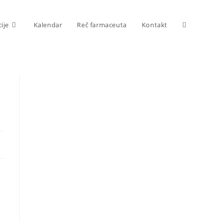
ije
Kalendar
Reč farmaceuta
Kontakt