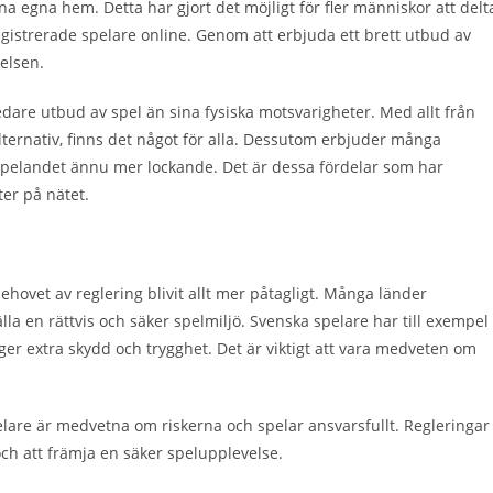
na egna hem. Detta har gjort det möjligt för fler människor att delt
et registrerade spelare online. Genom att erbjuda ett brett utbud av
velsen.
dare utbud av spel än sina fysiska motsvarigheter. Med allt från
-alternativ, finns det något för alla. Dessutom erbjuder många
pelandet ännu mer lockande. Det är dessa fördelar som har
ter på nätet.
hovet av reglering blivit allt mer påtagligt. Många länder
älla en rättvis och säker spelmiljö. Svenska spelare har till exempel
 ger extra skydd och trygghet. Det är viktigt att vara medveten om
pelare är medvetna om riskerna och spelar ansvarsfullt. Regleringar
och att främja en säker spelupplevelse.