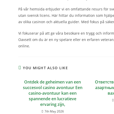
På vår hemsida erbjuder vi en omfattande resurs för sv
utan svensk licens. Här hittar du information som hjälpe
av olika casinon och aktuella guider. Med fokus på säke
Vi fokuserar på att ge våra besökare en trygg och inform
A.U. Anđela
Novo
Oavsett om du är en ny spelare eller en erfaren veteran,
Adresa:
Primajt
online.
Dostojevskog 61, Kruševac,
Novosti
Srbija
dostavl
Telefon:
+381 37 35 0 22 00
YOU MIGHT ALSO LIKE
Mobilni:
Pri
Ontdek de geheimen van een
Ответств
+381 64 88 48 085
succesvol casino avontuur Een
азартным
casino-avontuur kan een
Fax:
ва
+381 37 35 0 22 00
spannende en lucratieve
ervaring zijn,
Email:
7th May 2026
info@apoteka-andjela.com