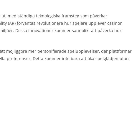
e ut, med ständiga teknologiska framsteg som påverkar
lity (AR) förväntas revolutionera hur spelare upplever casinon
lmiljöer. Dessa innovationer kommer sannolikt att påverka hur
) att möjliggöra mer personifierade spelupplevelser, där plattformar
la preferenser. Detta kommer inte bara att öka spelglädjen utan