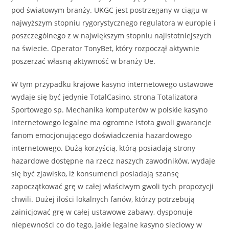
pod światowym branży. UKGC jest postrzegany w ciągu w
najwyższym stopniu rygorystycznego regulatora w europie i
poszczególnego z w największym stopniu najistotniejszych
na świecie. Operator TonyBet, który rozpoczął aktywnie
poszerzać własną aktywność w branży Ue.
W tym przypadku krajowe kasyno internetowego ustawowe
wydaje się być jedynie TotalCasino, strona Totalizatora
Sportowego sp. Mechanika komputerów w polskie kasyno
internetowego legalne ma ogromne istota gwoli gwarancje
fanom emocjonującego doświadczenia hazardowego
internetowego. Dużą korzyścią, którą posiadają strony
hazardowe dostępne na rzecz naszych zawodników, wydaje
się być zjawisko, iż konsumenci posiadają szansę
zapoczątkować grę w całej właściwym gwoli tych propozycji
chwili. Dużej ilości lokalnych fanów, którzy potrzebują
zainicjować grę w całej ustawowe zabawy, dysponuje
niepewności co do tego, jakie legalne kasyno sieciowy w