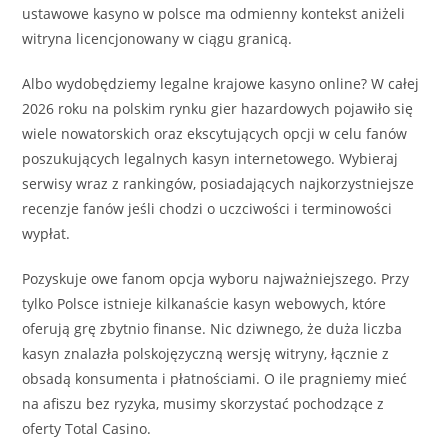
ustawowe kasyno w polsce ma odmienny kontekst aniżeli
witryna licencjonowany w ciągu granicą.
Albo wydobędziemy legalne krajowe kasyno online? W całej
2026 roku na polskim rynku gier hazardowych pojawiło się
wiele nowatorskich oraz ekscytujących opcji w celu fanów
poszukujących legalnych kasyn internetowego. Wybieraj
serwisy wraz z rankingów, posiadających najkorzystniejsze
recenzje fanów jeśli chodzi o uczciwości i terminowości
wypłat.
Pozyskuje owe fanom opcja wyboru najważniejszego. Przy
tylko Polsce istnieje kilkanaście kasyn webowych, które
oferują grę zbytnio finanse. Nic dziwnego, że duża liczba
kasyn znalazła polskojęzyczną wersję witryny, łącznie z
obsadą konsumenta i płatnościami. O ile pragniemy mieć
na afiszu bez ryzyka, musimy skorzystać pochodzące z
oferty Total Casino.