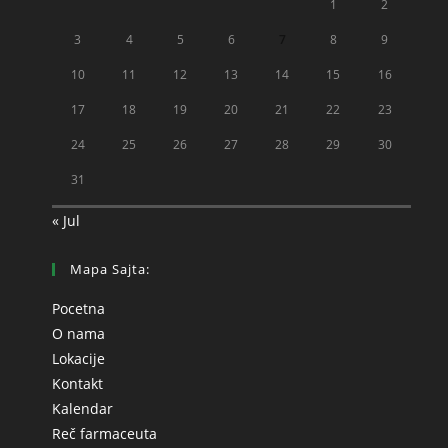
1
2
3
4
5
6
7
8
9
10
11
12
13
14
15
16
17
18
19
20
21
22
23
24
25
26
27
28
29
30
31
« Jul
Mapa Sajta:
Pocetna
O nama
Lokacije
Kontakt
Kalendar
Reč farmaceuta