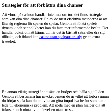
Strategier för att förbättra dina chanser
Att vinna på casinon handlar inte bara om tur; det finns strategier
som kan öka dina chanser. En av de mest effektiva metoderna är att
lära sig reglerna för spelen du spelar. Genom att förstå spelets
dynamik och sannolikheter kan du fatta mer informerade beslut. Det
handlar också om att känna till när det är bäst att satsa eller dra sig
tillbaka, och ibland kan
casino utan spelpaus trustly
ge en extra
trygghet.
En annan viktig strategi är att sätta en budget och hålla sig till den.
Genom att bestämma hur mycket pengar du är villig att förlora innan
du börjar spela kan du undvika att göra impulsiva beslut som kan
leda till ekonomiska problem. Att spela med en plan hjälper dig att
fokusera och njuta av upplevelsen utan stress.