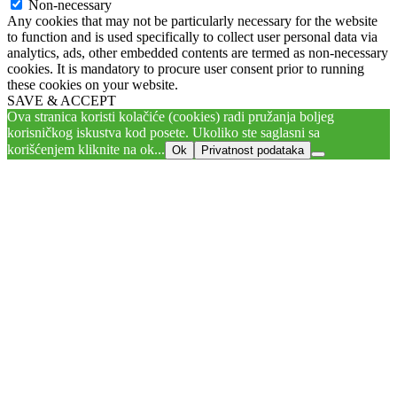
Non-necessary
Any cookies that may not be particularly necessary for the website
to function and is used specifically to collect user personal data via
analytics, ads, other embedded contents are termed as non-necessary
cookies. It is mandatory to procure user consent prior to running
these cookies on your website.
SAVE & ACCEPT
Ova stranica koristi kolačiće (cookies) radi pružanja boljeg
korisničkog iskustva kod posete. Ukoliko ste saglasni sa
korišćenjem kliknite na ok...
Ok
Privatnost podataka