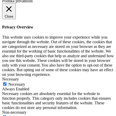
Politika privatnosti
Close
Privacy Overview
This website uses cookies to improve your experience while you
navigate through the website. Out of these cookies, the cookies that
are categorized as necessary are stored on your browser as they are
essential for the working of basic functionalities of the website. We
also use third-party cookies that help us analyze and understand how
you use this website. These cookies will be stored in your browser
only with your consent. You also have the option to opt-out of these
cookies. But opting out of some of these cookies may have an effect
on your browsing experience.
Necessary
Necessary
Always Enabled
Necessary cookies are absolutely essential for the website to
function properly. This category only includes cookies that ensures
basic functionalities and security features of the website. These
cookies do not store any personal information.
Non-necessary