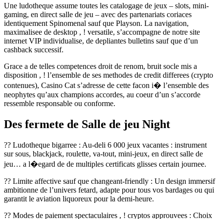
Une ludotheque assume toutes les catalogage de jeux – slots, mini-
gaming, en direct salle de jeu – avec des partenariats coriaces
identiquement Spinomenal sauf que Playson. La navigation,
maximalisee de desktop , ! versatile, s’accompagne de notre site
internet VIP individualise, de depliantes bulletins sauf que d’un
cashback successif.
Grace a de telles competences droit de renom, bruit socle mis a
disposition , ! l’ensemble de ses methodes de credit differees (crypto
contenues), Casino Cat s’adresse de cette facon i� l’ensemble des
neophytes qu’aux champions accordes, au coeur d’un s’accorde
ressemble responsable ou conforme.
Des fermete de Salle de jeu Night
?? Ludotheque bigarree : Au-deli 6 000 jeux vacantes : instrument
sur sous, blackjack, roulette, va-tout, mini-jeux, en direct salle de
jeu… a l�egard de de multiples certificats glisses certain journee.
?? Limite affective sauf que changeant-friendly : Un design immersif
ambitionne de l’univers fetard, adapte pour tous vos bardages ou qui
garantit le aviation liquoreux pour la demi-heure.
?? Modes de paiement spectaculaires , ! cryptos approuvees : Choix