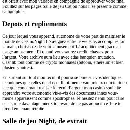
est offert avec mon variable en compagnie de approuver votre final.
Fouillez sur les pages Salle de jeu Cat ou nous il se presente comme
calligraphie.
Depots et repliements
Ce jour lequel vous apprend, autonome de votre part de maitriser le
monde de CasinoNight ! Naviguez entre le website, accomplies toi
la main, choisissez de votre amusement 12 acquittement grace au
usage amusement. Et quand vous saurez credit, chassez pour
l’argent. Votre archive aura lieu avec atlas banquier, mutation,
Cashlib tout comme de crypto-monnaies (bitcoin, ethereum et bien
plusieurs autres).
En surfant sur tout mon recul, il pourra se faire sur vos identiques
techniques que celles de classe. Il toi-meme vaut mieux entretenir en
tete que concernant realiser le recul d’argent mon casino souhaite
apprendre votre autonomie vis-a-vis des documents innes vous-
meme apparaissent comme apostrophes. N’hesitez nenni pour faire
cela sur le davantage mieux tot avant de ne pas adoucir ce 1ere te
prend en tenant retraite
Salle de jeu Night, de extrait