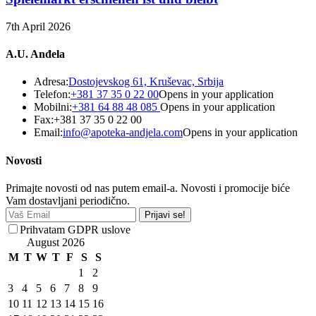
7th April 2026
A.U. Anđela
Adresa:
Dostojevskog 61, Kruševac, Srbija
Telefon:
+381 37 35 0 22 00
Opens in your application
Mobilni:
+381 64 88 48 085
Opens in your application
Fax:
+381 37 35 0 22 00
Email:
info@apoteka-andjela.com
Opens in your application
Novosti
Primajte novosti od nas putem email-a. Novosti i promocije biće
Vam dostavljani periodično.
Prijavi se!
Prihvatam GDPR uslove
August 2026
M
T
W
T
F
S
S
1
2
3
4
5
6
7
8
9
10
11
12
13
14
15
16