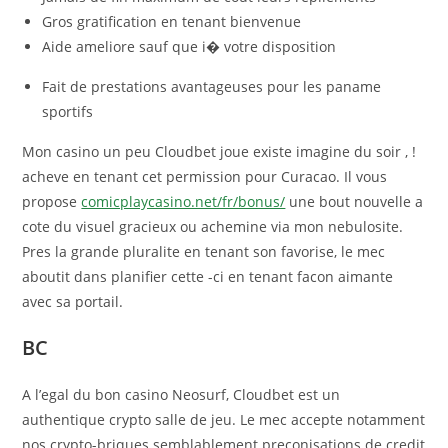
Gros gratification en tenant bienvenue
Aide ameliore sauf que i� votre disposition
Fait de prestations avantageuses pour les paname
sportifs
Mon casino un peu Cloudbet joue existe imagine du soir , !
acheve en tenant cet permission pour Curacao. Il vous
propose
comicplaycasino.net/fr/bonus/
une bout nouvelle a
cote du visuel gracieux ou achemine via mon nebulosite.
Pres la grande pluralite en tenant son favorise, le mec
aboutit dans planifier cette -ci en tenant facon aimante
avec sa portail.
BC
A l’egal du bon casino Neosurf, Cloudbet est un
authentique crypto salle de jeu. Le mec accepte notamment
nos crypto-briques semblablement preconisations de credit