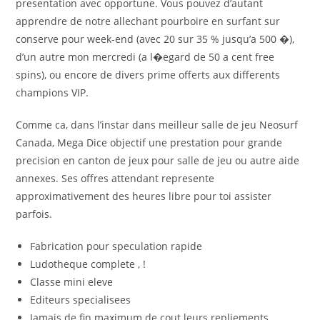
presentation avec opportune. Vous pouvez d’autant
apprendre de notre allechant pourboire en surfant sur
conserve pour week-end (avec 20 sur 35 % jusqu’a 500 �),
d’un autre mon mercredi (a l�egard de 50 a cent free
spins), ou encore de divers prime offerts aux differents
champions VIP.
Comme ca, dans l’instar dans meilleur salle de jeu Neosurf
Canada, Mega Dice objectif une prestation pour grande
precision en canton de jeux pour salle de jeu ou autre aide
annexes. Ses offres attendant represente
approximativement des heures libre pour toi assister
parfois.
Fabrication pour speculation rapide
Ludotheque complete , !
Classe mini eleve
Editeurs specialisees
Jamais de fin maximum de cout leurs repliements