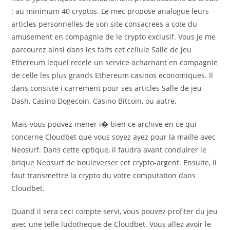
: au minimum 40 cryptos. Le mec propose analogue leurs
articles personnelles de son site consacrees a cote du
amusement en compagnie de le crypto exclusif. Vous je me
parcourez ainsi dans les faits cet cellule Salle de jeu
Ethereum lequel recele un service acharnant en compagnie
de celle les plus grands Ethereum casinos economiques. Il
dans consiste i carrement pour ses articles Salle de jeu
Dash, Casino Dogecoin, Casino Bitcoin, ou autre.
Mais vous pouvez mener i� bien ce archive en ce qui
concerne Cloudbet que vous soyez ayez pour la maille avec
Neosurf. Dans cette optique, il faudra avant conduirer le
brique Neosurf de bouleverser cet crypto-argent. Ensuite, il
faut transmettre la crypto du votre computation dans
Cloudbet.
Quand il sera ceci compte servi, vous pouvez profiter du jeu
avec une telle ludotheque de Cloudbet. Vous allez avoir le