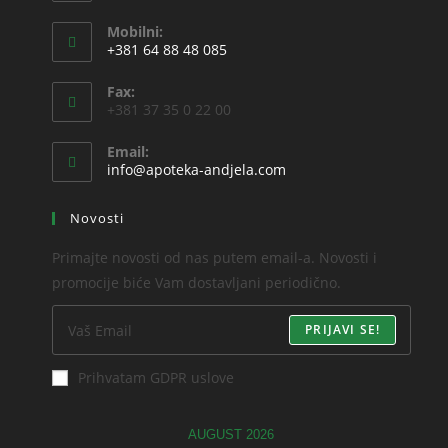
Mobilni:
+381 64 88 48 085
Fax:
+381 37 35 0 22 00
Email:
info@apoteka-andjela.com
Novosti
Primajte novosti od nas putem email-a. Novosti i
promocije biće Vam dostavljani periodično.
PRIJAVI SE!
Prihvatam GDPR uslove
AUGUST 2026