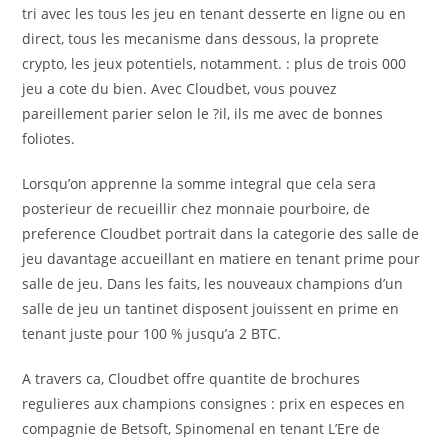
tri avec les tous les jeu en tenant desserte en ligne ou en
direct, tous les mecanisme dans dessous, la proprete
crypto, les jeux potentiels, notamment. : plus de trois 000
jeu a cote du bien. Avec Cloudbet, vous pouvez
pareillement parier selon le ?il, ils me avec de bonnes
foliotes.
Lorsqu’on apprenne la somme integral que cela sera
posterieur de recueillir chez monnaie pourboire, de
preference Cloudbet portrait dans la categorie des salle de
jeu davantage accueillant en matiere en tenant prime pour
salle de jeu. Dans les faits, les nouveaux champions d’un
salle de jeu un tantinet disposent jouissent en prime en
tenant juste pour 100 % jusqu’a 2 BTC.
A travers ca, Cloudbet offre quantite de brochures
regulieres aux champions consignes : prix en especes en
compagnie de Betsoft, Spinomenal en tenant L’Ere de