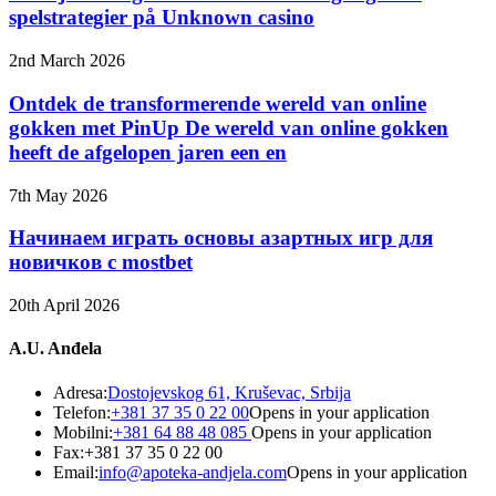
spelstrategier på Unknown casino
2nd March 2026
Ontdek de transformerende wereld van online
gokken met PinUp De wereld van online gokken
heeft de afgelopen jaren een en
7th May 2026
Начинаем играть основы азартных игр для
новичков с mostbet
20th April 2026
A.U. Anđela
Adresa:
Dostojevskog 61, Kruševac, Srbija
Telefon:
+381 37 35 0 22 00
Opens in your application
Mobilni:
+381 64 88 48 085
Opens in your application
Fax:
+381 37 35 0 22 00
Email:
info@apoteka-andjela.com
Opens in your application