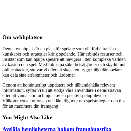
Om webbplatsen
Denna webbplats är en plats för spelare som vill förbättra sina
kunskaper och strategier kring spelande. Här erbjuds resurser och
insikter som kan hjälpa spelare att navigera i den komplexa världen
av kasino och spel. Med fokus på säkerhetsåtgärder och skydd mot
onlineattacker, strävar vi efter att skapa en trygg miljö där spelare
kan dela sina erfarenheter och lärdomar.
Genom att kontinuerligt uppdatera och tillhandahålla relevant
information, syftar vi till att stödja våra användare i deras strävan
efter att vinna stort och njuta av en positiv spelupplevelse.
Välkommen att utforska och lära dig mer om spelstrategier och tips
för att maximera din framgång!
You Might Also Like
Avslöja hemligheterna bakom framgångsrika