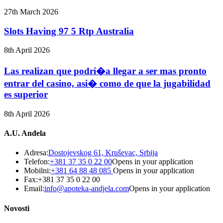
27th March 2026
Slots Having 97 5 Rtp Australia
8th April 2026
Las realizan que podri�a llegar a ser mas pronto
entrar del casino, asi� como de que la jugabilidad
es superior
8th April 2026
A.U. Anđela
Adresa:
Dostojevskog 61, Kruševac, Srbija
Telefon:
+381 37 35 0 22 00
Opens in your application
Mobilni:
+381 64 88 48 085
Opens in your application
Fax:
+381 37 35 0 22 00
Email:
info@apoteka-andjela.com
Opens in your application
Novosti