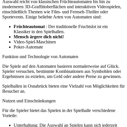
Auswahl reicht von klassischen Früchteautomaten bis hin zu
moderneren 3D-Graffitioberflächen und interaktiven Videospielen,
einschließlich Themen wie Film- und Fernseh-Thriller oder
Sportevents. Einige beliebte Arten von Automaten sind:
Früchteautomat
: Der traditionelle Fruchtslot ist ein
Klassiker in den Spielhallen.
Mensch ärgere dich nicht!
Video-Spiel-Maschinen
Poker-Automate
Funktion und Technologie von Automaten
Die Spiele auf den Automaten basieren normalerweise auf Glück.
Spieler versuchen, bestimmte Kombinationen aus Symbohlen oder
Ergebnissen zu erzielen, um Geld oder andere Preise zu gewinnen.
Spielhallen in Osnabrück bieten eine Vielzahl von Möglichkeiten für
Besucher an.
Nutzen und Einschränkungen
Für die Spieler bietet das Spielen in der Spielhalle verschiedene
Vorteile:
Unterhaltung: Die Auswahl an Spielen kann sich jederzeit