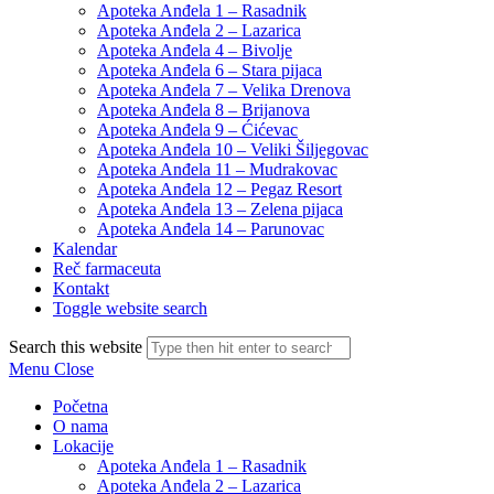
Apoteka Anđela 1 – Rasadnik
Apoteka Anđela 2 – Lazarica
Apoteka Anđela 4 – Bivolje
Apoteka Anđela 6 – Stara pijaca
Apoteka Anđela 7 – Velika Drenova
Apoteka Anđela 8 – Brijanova
Apoteka Anđela 9 – Ćićevac
Apoteka Anđela 10 – Veliki Šiljegovac
Apoteka Anđela 11 – Mudrakovac
Apoteka Anđela 12 – Pegaz Resort
Apoteka Anđela 13 – Zelena pijaca
Apoteka Anđela 14 – Parunovac
Kalendar
Reč farmaceuta
Kontakt
Toggle website search
Search this website
Menu
Close
Početna
O nama
Lokacije
Apoteka Anđela 1 – Rasadnik
Apoteka Anđela 2 – Lazarica