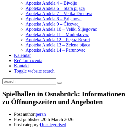
Apoteka Anđela 4 – Bivolje
Apoteka Anđela 6 – Stara pijaca
Apoteka Anđela 7 – Velika Drenova
Apoteka Anđela 8 – Brijanova
Apoteka Anđela 9 – Ćićevac
Apoteka Anđela 10 – Veliki Šiljegovac
Apoteka Anđela 11 – Mudrakovac
Apoteka Anđela 12 – Pegaz Resort
Apoteka Anđela 13 – Zelena pijaca
Apoteka Anđela 14 – Parunovac
Kalendar
Reč farmaceuta
Kontakt
Toggle website search
Spielhallen in Osnabrück: Informationen
zu Öffnungszeiten und Angeboten
Post author:
peran
Post published:
20th March 2026
Post category:
Uncategorised