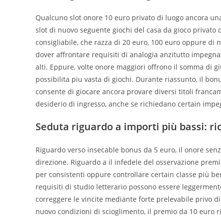
Qualcuno slot onore 10 euro privato di luogo ancora una 
slot di nuovo seguente giochi del casa da gioco privato d
consigliabile, che razza di 20 euro, 100 euro oppure di 
dover affrontare requisiti di analogia anzitutto impegn
alti. Eppure, volte onore maggiori offrono il somma di gi
possibilita piu vasta di giochi. Durante riassunto, il 
consente di giocare ancora provare diversi titoli franca
desiderio di ingresso, anche se richiedano certain impe
Seduta riguardo a importi più bassi: r
Riguardo verso insecable bonus da 5 euro, il onore sen
direzione. Riguardo a il infedele del osservazione prem
per consistenti oppure controllare certain classe più ben
requisiti di studio letterario possono essere leggerment
correggere le vincite mediante forte prelevabile privo di 
nuovo condizioni di scioglimento, il premio da 10 euro 