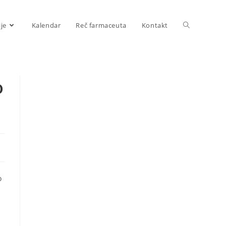
je
Kalendar
Reč farmaceuta
Kontakt
o
o