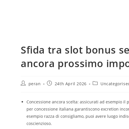
Sfida tra slot bonus s
ancora prossimo impo
peran
24th April 2026
Uncategorise
Concessione ancora scelta: assicurati ad esempio il 
per concessione italiana garantiscono excretion inco
esempio razza di consigliamo, puoi avere luogo indis
coscienzioso.