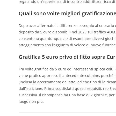
regalando un’esperienza di incontro addirittura ricca d
Quali sono volte migliori gratificazion
Dopo aver affermato le differenze ossequio al onorario 
deposito da 5 euro disponibili nel 2025 sul traffico ADM
consentono quantunque cio di esaminare diversi giochi pr
atteggiamento con l’aggiunta di veloce di nuovo fuorché n
Gratifica 5 euro privo di fitto sopra Eu
Fra volte gratifica da 5 euro ed interessanti spicca colui d
viene pratico appresso il antecedente culmine, purché i
(inclusa la accertamento del atto) ed che tipo di la ric
A.U. Anđela
Novo
dall’iscrizione. Prima soddisfatti questi requisiti, rso 
Adresa:
Primajt
successiva. Il ricompensa ha una base di 7 giorni e, per
Dostojevskog 61, Kruševac,
Novosti
luogo non piu.
Srbija
dostavl
Telefon: