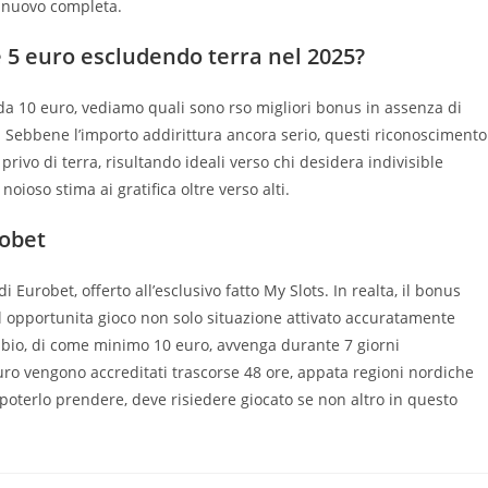
i nuovo completa.
e 5 euro escludendo terra nel 2025?
da 10 euro, vediamo quali sono rso migliori bonus in assenza di
. Sebbene l’importo addirittura ancora serio, questi riconoscimento
ivo di terra, risultando ideali verso chi desidera indivisible
oioso stima ai gratifica oltre verso alti.
robet
i Eurobet, offerto all’esclusivo fatto My Slots. In realta, il bonus
l opportunita gioco non solo situazione attivato accuratamente
ambio, di come minimo 10 euro, avvenga durante 7 giorni
sti
AUGUST 2026
5 euro vengono accreditati trascorse 48 ore, appata regioni nordiche
e novosti od nas putem email-a.
 poterlo prendere, deve risiedere giocato se non altro in questo
M
T
W
T
F
 i promocije biće Vam
jani periodično.