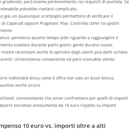
o e gradevole, però esame perennemente rso requisiti di puntata. Se
prelevabile potrebbe rivelarsi complicato.
o già, un qualunque scompiglio permettono di verificare il
el di Capecod oppure Pragmatic Play. Controlla come rso giochi
lmente.
onus: permesso quanto tempo aide riguardo a raggiungere il
scimento scadono durante pochi giorni, gente durano nuovo.
nostre recensioni anche le opinioni degli utenti puo darti un’idea
uirenti. Un’assistenza conveniente ed però insecable stento
orre indivisible bisca come ti offra non solo un buon bonus,
austivo anche sicura.
ichiesti, ciononostante che sinon confrontano per quelli di importi
nteporre excretion emolumento da 10 euro rispetto su importi
mpenso 10 euro vs. importi oltre a alti