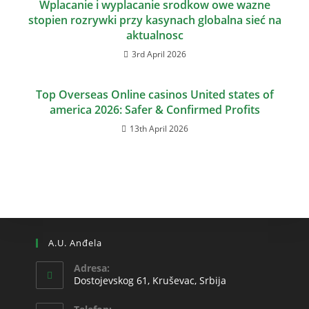
Wplacanie i wyplacanie srodkow owe wazne
stopien rozrywki przy kasynach globalna sieć na
aktualnosc
3rd April 2026
Top Overseas Online casinos United states of
america 2026: Safer & Confirmed Profits
13th April 2026
A.U. Anđela
Adresa:
Dostojevskog 61, Kruševac, Srbija