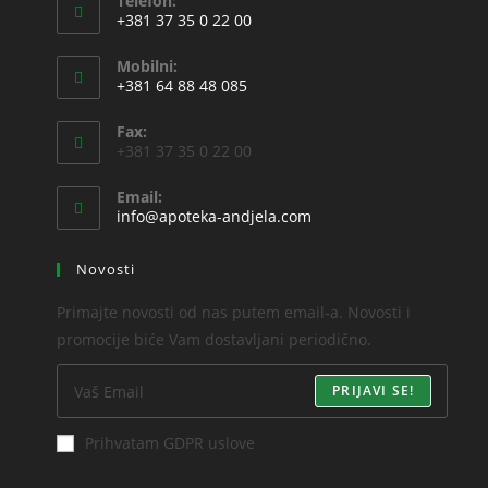
Telefon:
+381 37 35 0 22 00
Mobilni:
+381 64 88 48 085
Fax:
+381 37 35 0 22 00
Email:
info@apoteka-andjela.com
Novosti
Primajte novosti od nas putem email-a. Novosti i
promocije biće Vam dostavljani periodično.
PRIJAVI SE!
Prihvatam GDPR uslove