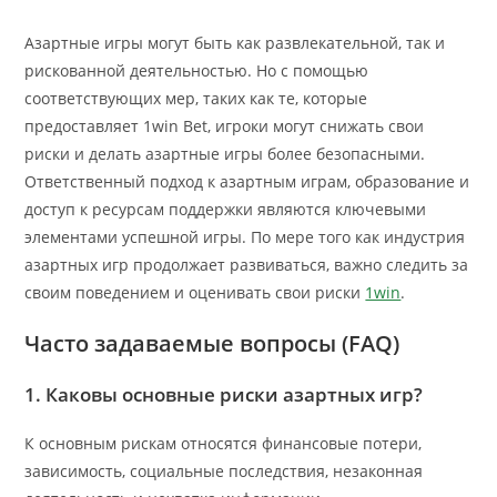
Азартные игры могут быть как развлекательной, так и
рискованной деятельностью. Но с помощью
соответствующих мер, таких как те, которые
предоставляет 1win Bet, игроки могут снижать свои
риски и делать азартные игры более безопасными.
Ответственный подход к азартным играм, образование и
доступ к ресурсам поддержки являются ключевыми
элементами успешной игры. По мере того как индустрия
азартных игр продолжает развиваться, важно следить за
своим поведением и оценивать свои риски
1win
.
Часто задаваемые вопросы (FAQ)
1. Каковы основные риски азартных игр?
К основным рискам относятся финансовые потери,
зависимость, социальные последствия, незаконная