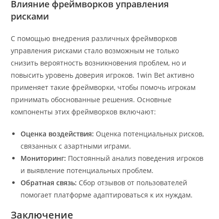
Влияние фреймворков управления
рисками
С помощью внедрения различных фреймворков
управления рисками стало возможным не только
снизить вероятность возникновения проблем, но и
повысить уровень доверия игроков. 1win Bet активно
применяет такие фреймворки, чтобы помочь игрокам
принимать обоснованные решения. Основные
компоненты этих фреймворков включают:
Оценка воздействия:
Оценка потенциальных рисков,
связанных с азартными играми.
Мониторинг:
Постоянный анализ поведения игроков
и выявление потенциальных проблем.
Обратная связь:
Сбор отзывов от пользователей
помогает платформе адаптироваться к их нуждам.
Заключение