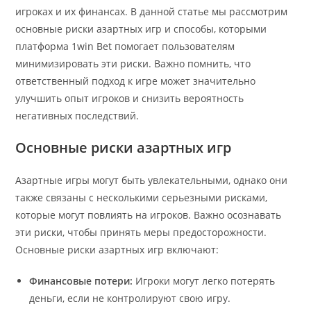
игроках и их финансах. В данной статье мы рассмотрим
основные риски азартных игр и способы, которыми
платформа 1win Bet помогает пользователям
минимизировать эти риски. Важно помнить, что
ответственный подход к игре может значительно
улучшить опыт игроков и снизить вероятность
негативных последствий.
Основные риски азартных игр
Азартные игры могут быть увлекательными, однако они
также связаны с несколькими серьезными рисками,
которые могут повлиять на игроков. Важно осознавать
эти риски, чтобы принять меры предосторожности.
Основные риски азартных игр включают:
Финансовые потери:
Игроки могут легко потерять
деньги, если не контролируют свою игру.