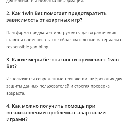
деятельность и нехватка информации.
2. Как 1win Bet помогает предотвратить
зависимость от азартных игр?
Платформа предлагает инструменты для ограничения
ставок и времени, а также образовательные материалы о
responsible gambling.
3. Какие меры безопасности применяет 1win
Bet?
Используются современные технологии шифрования для
защиты данных пользователей и строгая проверка
возраста.
4. Как можно получить помощь при
возникновении проблемы с азартными
играми?