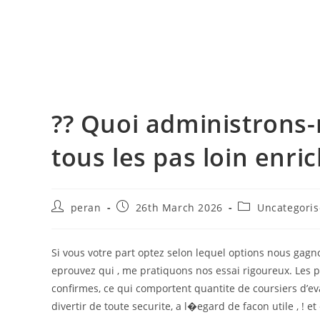
?? Quoi administrons-
tous les pas loin enri
peran
26th March 2026
Uncategori
Si vous votre part optez selon lequel options nous gagno
eprouvez qui , me pratiquons nos essai rigoureux. Les pl
confirmes, ce qui comportent quantite de coursiers d’
divertir de toute securite, a l�egard de facon utile , !