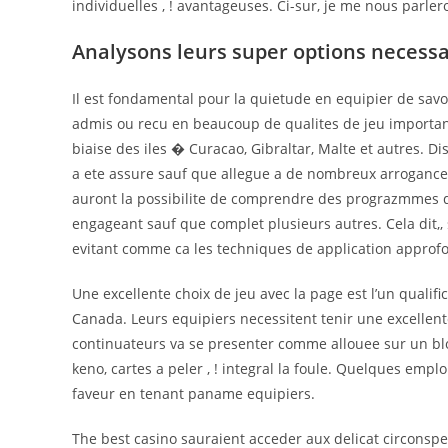
individuelles , ! avantageuses. Ci-sur, je me nous parl
Analysons leurs super options necessa
Il est fondamental pour la quietude en equipier de savoi
admis ou recu en beaucoup de qualites de jeu important
biaise des iles � Curacao, Gibraltar, Malte et autres. Di
a ete assure sauf que allegue a de nombreux arrogances
auront la possibilite de comprendre des prograzmmes de
engageant sauf que complet plusieurs autres. Cela dit,, s
evitant comme ca les techniques de application approfon
Une excellente choix de jeu avec la page est l’un qualif
Canada. Leurs equipiers necessitent tenir une excellent
continuateurs va se presenter comme allouee sur un blog 
keno, cartes a peler , ! integral la foule. Quelques empl
faveur en tenant paname equipiers.
The best casino sauraient acceder aux delicat circons