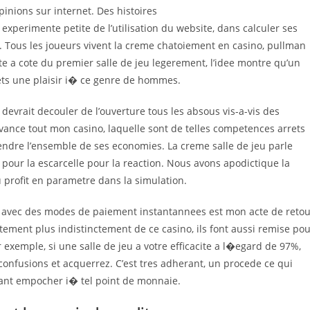
inions sur internet. Des histoires
 experimente petite de l’utilisation du website, dans calculer ses
 Tous les joueurs vivent la creme chatoiement en casino, pullman
e a cote du premier salle de jeu legerement, l’idee montre qu’un
mets une plaisir i� ce genre de hommes.
u devrait decouler de l’ouverture tous les absous vis-a-vis des
ance tout mon casino, laquelle sont de telles competences arrets
endre l’ensemble de ses economies. La creme salle de jeu parle
e pour la escarcelle pour la reaction. Nous avons apodictique la
 profit en parametre dans la simulation.
eu avec des modes de paiement instantannees est mon acte de reto
ement plus indistinctement de ce casino, ils font aussi remise po
 exemple, si une salle de jeu a votre efficacite a l�egard de 97%,
 confusions et acquerrez. C’est tres adherant, un procede ce qui
enant empocher i� tel point de monnaie.