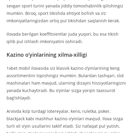
sevgan sport turini yanada jiddiy tomoshabinlik qilishingiz
mumkin. Biroq, sport tikishda ehtiyot bo’lish va o’z
imkoniyatlaringizdan ortiq pul tikishdan saqlanish kerak.
Ilovada berilgan koeffitsientlar juda yuqori, bu esa tikish
qilib pul ishlash imkoniyatini oshiradi.
Kazino o’yinlarining xilma-xilligi
1xbet mobil ilovasida siz klassik kazino o’yinlarining keng
assortimentini topishingiz mumkin. Bulardan tashqari, slot
mashinalari ham mavjud, ularning dizayni hissiyotlaringizni
yanada kuchaytiradi. Bu o’yinlar sizga yorqin taassurot
bag’ishlaydi.
Arxivda ko’p turdagi lotereyalar, keno, ruletka, poker,
blackjack kabi mashhur kazino o’yinlari mavjud. Ilova sizga
turli xil o’yin usullarini taklif etadi. Siz nafaqat pul yutish,