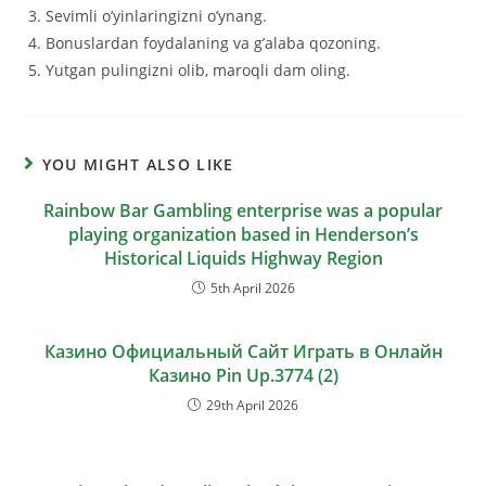
Sevimli o’yinlaringizni o’ynang.
Bonuslardan foydalaning va g’alaba qozoning.
Yutgan pulingizni olib, maroqli dam oling.
YOU MIGHT ALSO LIKE
Rainbow Bar Gambling enterprise was a popular
playing organization based in Henderson’s
Historical Liquids Highway Region
5th April 2026
Казино Официальный Сайт Играть в Онлайн
Казино Pin Up.3774 (2)
29th April 2026