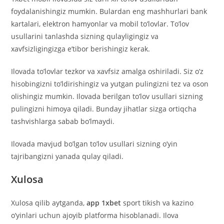
foydalanishingiz mumkin. Bulardan eng mashhurlari bank
kartalari, elektron hamyonlar va mobil to’lovlar. To’lov
usullarini tanlashda sizning qulayligingiz va
xavfsizligingizga e’tibor berishingiz kerak.
Ilovada to’lovlar tezkor va xavfsiz amalga oshiriladi. Siz o’z
hisobingizni to’ldirishingiz va yutgan pulingizni tez va oson
olishingiz mumkin. Ilovada berilgan to’lov usullari sizning
pulingizni himoya qiladi. Bunday jihatlar sizga ortiqcha
tashvishlarga sabab bo’lmaydi.
Ilovada mavjud bo’lgan to’lov usullari sizning o’yin
tajribangizni yanada qulay qiladi.
Xulosa
Xulosa qilib aytganda,
app 1xbet
sport tikish va kazino
o’yinlari uchun ajoyib platforma hisoblanadi. Ilova