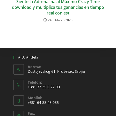
Siente la Adrenalina al Máximo Crazy Time
download y multiplica tus ganancias en tiempo
real con est
24th March 2026
A.U. Anđela
Adresa:
Dostojevskog 61, Kruševac, Srbija
Telefon:
+381 37 35 0 22 00
Mobilni:
+381 64 88 48 085
Fax: