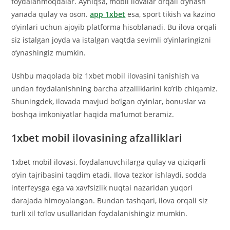
foydalanmoqdalar. Ayniqsa, mobil ilovalar orqali o’ynash
yanada qulay va oson.
app 1xbet
esa, sport tikish va kazino
o’yinlari uchun ajoyib platforma hisoblanadi. Bu ilova orqali
siz istalgan joyda va istalgan vaqtda sevimli o’yinlaringizni
o’ynashingiz mumkin.
Ushbu maqolada biz 1xbet mobil ilovasini tanishish va
undan foydalanishning barcha afzalliklarini ko’rib chiqamiz.
Shuningdek, ilovada mavjud bo’lgan o’yinlar, bonuslar va
boshqa imkoniyatlar haqida ma’lumot beramiz.
1xbet mobil ilovasining afzalliklari
1xbet mobil ilovasi, foydalanuvchilarga qulay va qiziqarli
o’yin tajribasini taqdim etadi. Ilova tezkor ishlaydi, sodda
interfeysga ega va xavfsizlik nuqtai nazaridan yuqori
darajada himoyalangan. Bundan tashqari, ilova orqali siz
turli xil to’lov usullaridan foydalanishingiz mumkin.