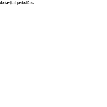
dostavljani periodično.