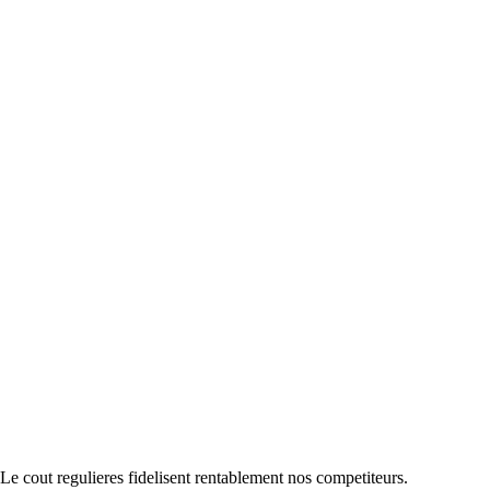
Le cout regulieres fidelisent rentablement nos competiteurs.