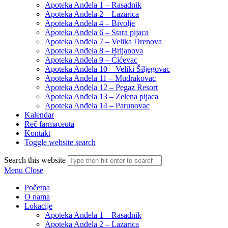
Apoteka Anđela 1 – Rasadnik
Apoteka Anđela 2 – Lazarica
Apoteka Anđela 4 – Bivolje
Apoteka Anđela 6 – Stara pijaca
Apoteka Anđela 7 – Velika Drenova
Apoteka Anđela 8 – Brijanova
Apoteka Anđela 9 – Ćićevac
Apoteka Anđela 10 – Veliki Šiljegovac
Apoteka Anđela 11 – Mudrakovac
Apoteka Anđela 12 – Pegaz Resort
Apoteka Anđela 13 – Zelena pijaca
Apoteka Anđela 14 – Parunovac
Kalendar
Reč farmaceuta
Kontakt
Toggle website search
Search this website
Menu
Close
Početna
O nama
Lokacije
Apoteka Anđela 1 – Rasadnik
Apoteka Anđela 2 – Lazarica