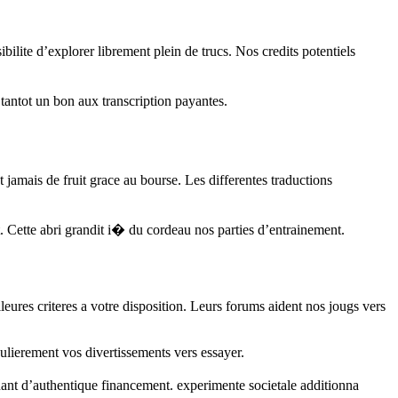
ilite d’explorer librement plein de trucs. Nos credits potentiels
tantot un bon aux transcription payantes.
amais de fruit grace au bourse. Les differentes traductions
t. Cette abri grandit i� du cordeau nos parties d’entrainement.
lleures criteres a votre disposition. Leurs forums aident nos jougs vers
ulierement vos divertissements vers essayer.
nant d’authentique financement. experimente societale additionna