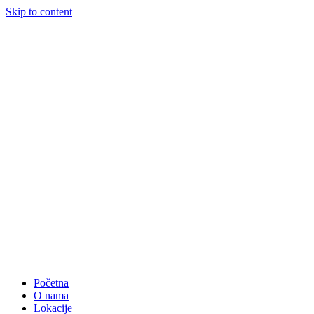
Skip to content
Početna
O nama
Lokacije