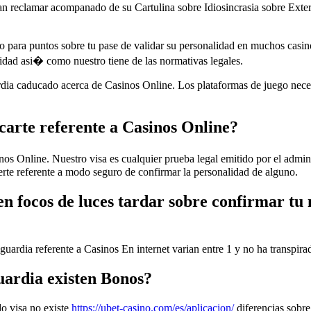
an reclamar acompanado de su Cartulina sobre Idiosincrasia sobre Exter
etrato para puntos sobre tu pase de validar su personalidad en muchos c
idad asi� como nuestro tiene de las normativas legales.
ardia caducado acerca de Casinos Online. Los plataformas de juego nec
icarte referente a Casinos Online?
os Online. Nuestro visa es cualquier prueba legal emitido por el adminis
vierte referente a modo seguro de confirmar la personalidad de alguno.
en focos de luces tardar sobre confirmar tu
ardia referente a Casinos En internet varian entre 1 y no ha transpira
uardia existen Bonos?
do visa no existe
https://ubet-casino.com/es/aplicacion/
diferencias sobre