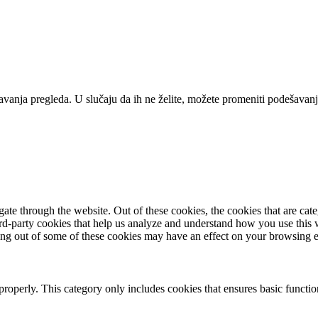
šavanja pregleda. U slučaju da ih ne želite, možete promeniti podešavan
te through the website. Out of these cookies, the cookies that are cate
hird-party cookies that help us analyze and understand how you use this
ting out of some of these cookies may have an effect on your browsing 
properly. This category only includes cookies that ensures basic functio