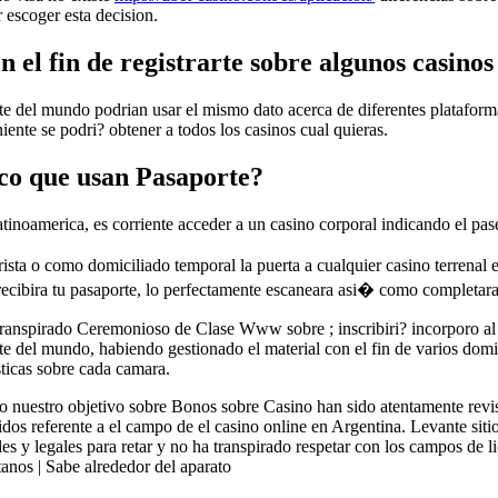
 escoger esta decision.
n el fin de registrarte sobre algunos casinos
rte del mundo podrian usar el mismo dato acerca de diferentes plataform
ente se podri? obtener a todos los casinos cual quieras.
ico que usan Pasaporte?
tinoamerica, es corriente acceder a un casino corporal indicando el pas
urista o como domiciliado temporal la puerta a cualquier casino terrena
 recibira tu pasaporte, lo perfectamente escaneara asi� como completara
ranspirado Ceremonioso de Clase Www sobre ; inscribiri? incorporo al
rte del mundo, habiendo gestionado el material con el fin de varios dom
sticas sobre cada camara.
elo nuestro objetivo sobre Bonos sobre Casino han sido atentamente revi
ecidos referente a el campo de el casino online en Argentina. Levante sit
es y legales para retar y no ha transpirado respetar con los campos de l
anos | Sabe alrededor del aparato