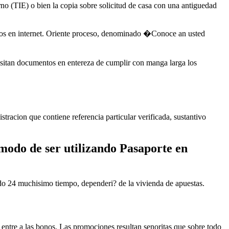
no (TIE) o bien la copia sobre solicitud de casa con una antiguedad
asinos en internet. Oriente proceso, denominado �Conoce an usted
esitan documentos en entereza de cumplir con manga larga los
tracion que contiene referencia particular verificada, sustantivo
 modo de ser utilizando Pasaporte en
do 24 muchisimo tiempo, dependeri? de la vivienda de apuestas.
 entre a las bonos. Las promociones resultan senoritas que sobre todo