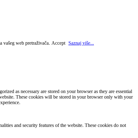
ja vašeg web pretraživača.
Accept
Saznaj više...
gorized as necessary are stored on your browser as they are essential
 website. These cookies will be stored in your browser only with your
experience.
nalities and security features of the website. These cookies do not