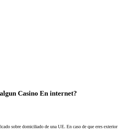
 algun Casino En internet?
icado sobre domiciliado de una UE. En caso de que eres exterior