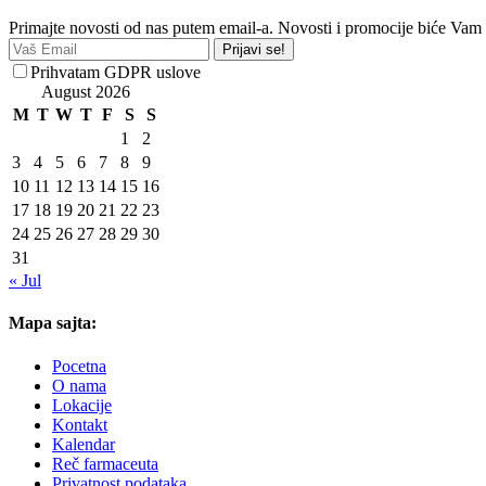
Primajte novosti od nas putem email-a. Novosti i promocije biće Vam 
Prijavi se!
Prihvatam GDPR uslove
August 2026
M
T
W
T
F
S
S
1
2
3
4
5
6
7
8
9
10
11
12
13
14
15
16
17
18
19
20
21
22
23
24
25
26
27
28
29
30
31
« Jul
Mapa sajta:
Pocetna
O nama
Lokacije
Kontakt
Kalendar
Reč farmaceuta
Privatnost podataka