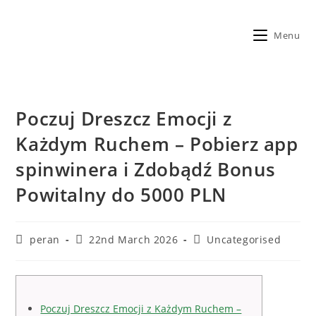
Menu
Poczuj Dreszcz Emocji z
Każdym Ruchem – Pobierz app
spinwinera i Zdobądź Bonus
Powitalny do 5000 PLN
peran
22nd March 2026
Uncategorised
Poczuj Dreszcz Emocji z Każdym Ruchem –