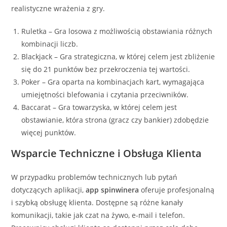
realistyczne wrażenia z gry.
Ruletka – Gra losowa z możliwością obstawiania różnych
kombinacji liczb.
Blackjack – Gra strategiczna, w której celem jest zbliżenie
się do 21 punktów bez przekroczenia tej wartości.
Poker – Gra oparta na kombinacjach kart, wymagająca
umiejętności blefowania i czytania przeciwników.
Baccarat – Gra towarzyska, w której celem jest
obstawianie, która strona (gracz czy bankier) zdobędzie
więcej punktów.
Wsparcie Techniczne i Obsługa Klienta
W przypadku problemów technicznych lub pytań
dotyczących aplikacji,
app spinwinera
oferuje profesjonalną
i szybką obsługę klienta. Dostępne są różne kanały
komunikacji, takie jak czat na żywo, e-mail i telefon.