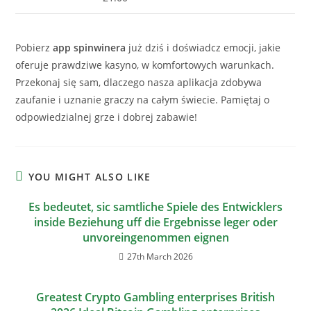
Pobierz
app spinwinera
już dziś i doświadcz emocji, jakie
oferuje prawdziwe kasyno, w komfortowych warunkach.
Przekonaj się sam, dlaczego nasza aplikacja zdobywa
zaufanie i uznanie graczy na całym świecie. Pamiętaj o
odpowiedzialnej grze i dobrej zabawie!
YOU MIGHT ALSO LIKE
Es bedeutet, sic samtliche Spiele des Entwicklers
inside Beziehung uff die Ergebnisse leger oder
unvoreingenommen eignen
27th March 2026
Greatest Crypto Gambling enterprises British