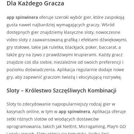
Dla Każdego Gracza
app spinwinera
oferuje szeroki wybór gier, które zaspokoją
gusta nawet najbardziej wymagających graczy. Wśród
dostępnych gier znajdziemy klasyczne sloty, nowoczesne
video sloty z zaawansowaną grafiką i efektami dźwiękowymi,
gry stołowe, takie jak ruletka, blackjack, poker, baccarat, a
także gry na żywo z prawdziwymi krupierami. Każdy gracz
znajdzie coś dla siebie, niezależnie od swoich preferencji i
poziomu doświadczenia. Aplikacja regularnie dodaje nowe
gry, aby zapewnić graczom świeżą i ekscytującą rozrywkę.
Sloty – Królestwo Szczęśliwych Kombinacji
Sloty to zdecydowanie najpopularniejszy rodzaj gier w
kasynach online, w tym w
app spinwinera
. Aplikacja oferuje
setki różnych slotów od wiodących dostawców
oprogramowania, takich jak NetEnt, Microgaming, Play’n GO
i wielu innych. Sloty różnią się tematyką, liczbą linii