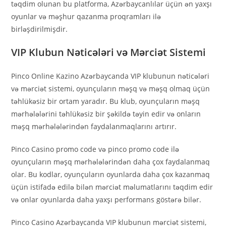
təqdim olunan bu platforma, Azərbaycanlılar üçün ən yaxşı
oyunlar və məşhur qazanma proqramları ilə
birləşdirilmişdir.
VIP Klubun Nəticələri və Mərciət Sistemi
Pinco Online Kazino Azərbaycanda VIP klubunun nəticələri
və mərciət sistemi, oyunçuların məşq və məşq olmaq üçün
təhlükəsiz bir ortam yaradır. Bu klub, oyunçuların məşq
mərhələlərini təhlükəsiz bir şəkildə təyin edir və onların
məşq mərhələlərindən faydalanmaqlarını artırır.
Pinco Casino promo code və pinco promo code ilə
oyunçuların məşq mərhələlərindən daha çox faydalanmaq
olar. Bu kodlar, oyunçuların oyunlarda daha çox kazanmaq
üçün istifadə edilə bilən mərciət məlumatlarını təqdim edir
və onlar oyunlarda daha yaxşı performans göstərə bilər.
Pinco Casino Azərbaycanda VIP klubunun mərciət sistemi,