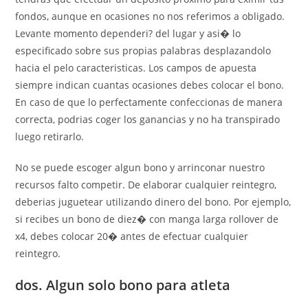
fondos, aunque en ocasiones no nos referimos a obligado.
Levante momento dependeri? del lugar y asi� lo
especificado sobre sus propias palabras desplazandolo
hacia el pelo caracteristicas. Los campos de apuesta
siempre indican cuantas ocasiones debes colocar el bono.
En caso de que lo perfectamente confeccionas de manera
correcta, podrias coger los ganancias y no ha transpirado
luego retirarlo.
No se puede escoger algun bono y arrinconar nuestro
recursos falto competir. De elaborar cualquier reintegro,
deberias juguetear utilizando dinero del bono. Por ejemplo,
si recibes un bono de diez� con manga larga rollover de
x4, debes colocar 20� antes de efectuar cualquier
reintegro.
dos. Algun solo bono para atleta