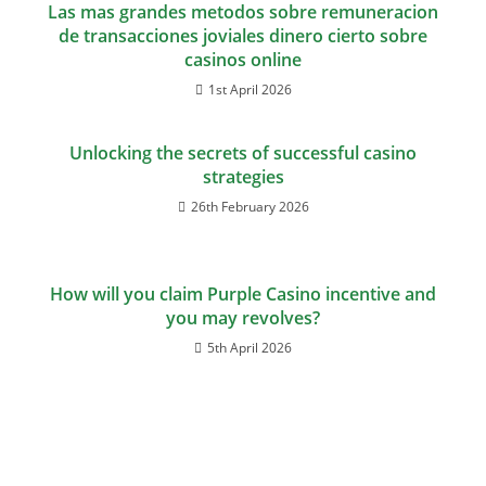
Las mas grandes metodos sobre remuneracion
de transacciones joviales dinero cierto sobre
casinos online
1st April 2026
Unlocking the secrets of successful casino
strategies
26th February 2026
How will you claim Purple Casino incentive and
you may revolves?
5th April 2026