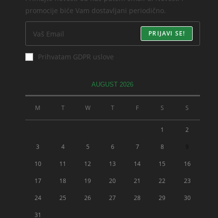
promocije biće Vam dostavljani periodično.
PRIJAVI SE!
Prihvatam GDPR uslove
AUGUST 2026
M
T
W
T
F
S
S
1
2
3
4
5
6
7
8
9
10
11
12
13
14
15
16
17
18
19
20
21
22
23
24
25
26
27
28
29
30
31