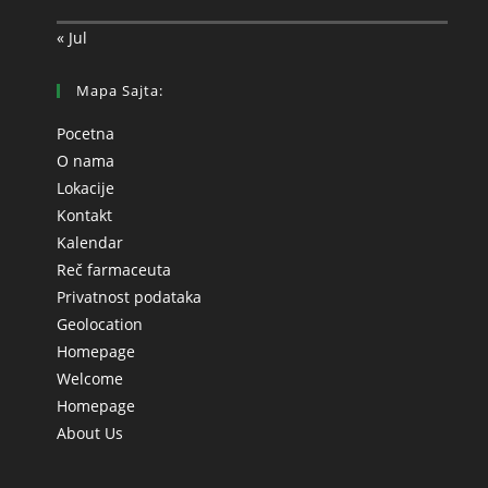
« Jul
Mapa Sajta:
Pocetna
O nama
Lokacije
Kontakt
Kalendar
Reč farmaceuta
Privatnost podataka
Geolocation
Homepage
Welcome
Homepage
About Us