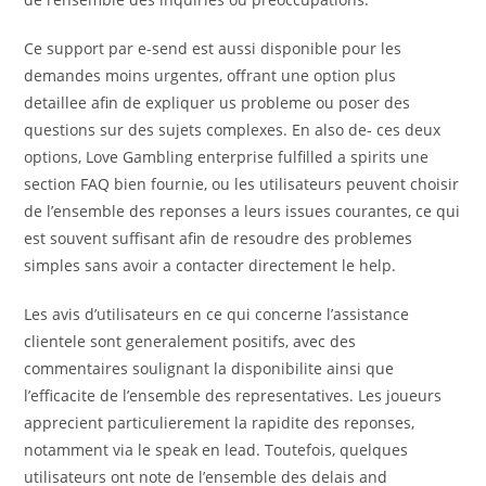
Ce support par e-send est aussi disponible pour les
demandes moins urgentes, offrant une option plus
detaillee afin de expliquer us probleme ou poser des
questions sur des sujets complexes. En also de- ces deux
options, Love Gambling enterprise fulfilled a spirits une
section FAQ bien fournie, ou les utilisateurs peuvent choisir
de l’ensemble des reponses a leurs issues courantes, ce qui
est souvent suffisant afin de resoudre des problemes
simples sans avoir a contacter directement le help.
Les avis d’utilisateurs en ce qui concerne l’assistance
clientele sont generalement positifs, avec des
commentaires soulignant la disponibilite ainsi que
l’efficacite de l’ensemble des representatives. Les joueurs
apprecient particulierement la rapidite des reponses,
notamment via le speak en lead. Toutefois, quelques
utilisateurs ont note de l’ensemble des delais and