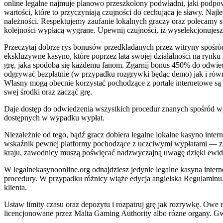
online legalne najmuje planowo przeszkolony podwładni, jaki podpo
wartości, które to przyczyniają czujności do cechująca je sławy. Na
należności. Respektujemy zaufanie lokalnych graczy oraz polecamy st
kolejności wypłacą wygrane. Upewnij czujności, iż wyselekcjonujesz
Przeczytaj dobrze rys bonusów przedkładanych przez witryny spośr
ekskluzywne kasyno, które poprzez lata swojej działalności na rynk
grę, jaka spodoba się każdemu fanom. Zgarnij bonus 450% do odwied
odgrywać bezpłatnie (w przypadku rozgrywki będąc demo) jak i równ
Własny mogą obecnie korzystać pochodzące z portale internetowe są
swej środki oraz zacząć grę.
Daje dostęp do odwiedzenia wszystkich procedur znanych spośród wyd
dostępnych w wypadku wypłat.
Niezależnie od tego, bądź gracz dobiera legalne lokalne kasyno in
wskaźnik pewnej platformy pochodzące z uczciwymi wypłatami — zna
kraju, zawodnicy muszą poświęcać nadzwyczajną uwagę dzięki ewide
W legalnekasynoonline.org odnajdziesz jedynie legalne kasyna int
procedury. W przypadku różnicy wiąże edycja angielska Regulaminu
klienta.
Ustaw limity czasu oraz depozytu i rozpatruj grę jak rozrywkę. Owe 
licencjonowane przez Malta Gaming Authority albo różne organy. Gwoli