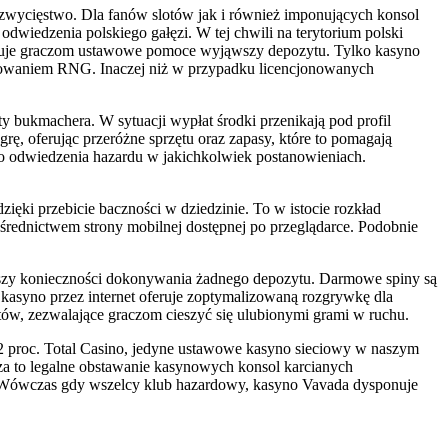
w zwycięstwo. Dla fanów slotów jak i również imponujących konsol
odwiedzenia polskiego gałęzi. W tej chwili na terytorium polski
ekazuje graczom ustawowe pomoce wyjąwszy depozytu. Tylko kasyno
ramowaniem RNG. Inaczej niż w przypadku licencjonowanych
y bukmachera. W sytuacji wypłat środki przenikają pod profil
, oferując przeróżne sprzętu oraz zapasy, które to pomagają
do odwiedzenia hazardu w jakichkolwiek postanowieniach.
ęki przebicie baczności w dziedzinie. To w istocie rozkład
średnictwem strony mobilnej dostępnej po przeglądarce. Podobnie
wszy konieczności dokonywania żadnego depozytu. Darmowe spiny są
kasyno przez internet oferuje zoptymalizowaną rozgrywkę dla
tów, zezwalające graczom cieszyć się ulubionymi grami w ruchu.
12 proc. Total Casino, jedyne ustawowe kasyno sieciowy w naszym
a to legalne obstawanie kasynowych konsol karcianych
e? Wówczas gdy wszelcy klub hazardowy, kasyno Vavada dysponuje