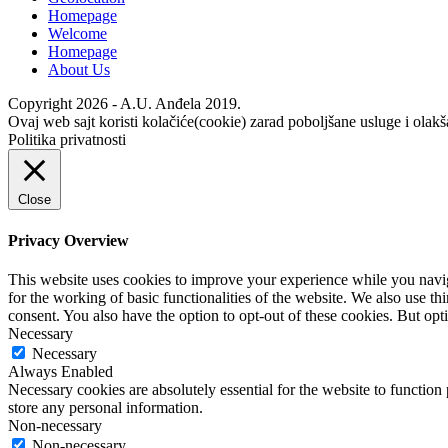
Homepage
Welcome
Homepage
About Us
Copyright 2026 - A.U. Anđela 2019.
Ovaj web sajt koristi kolačiće(cookie) zarad poboljšane usluge i olak
Politika privatnosti
Close
Privacy Overview
This website uses cookies to improve your experience while you naviga
for the working of basic functionalities of the website. We also use t
consent. You also have the option to opt-out of these cookies. But op
Necessary
Necessary
Always Enabled
Necessary cookies are absolutely essential for the website to function 
store any personal information.
Non-necessary
Non-necessary