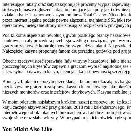
Interesujące rabaty oraz satysfakcjonujące procenty wypłat zapewni
stołowych, nasze ogłoszenia dają imponujące jackpoty jak i również p
działa jedynie 1 ustawowe kasyno online – Total Casino. Nieco lok
przez internet legalne podaje pewne złączenia, utajnianie SSL jak
operatorów, nielegalne strony nie stosują zabezpieczeń wymagany
Pod kilkoma aspektami rewolucją gwoli polskiego branży hazardowego
bankowe, a cały procedura przebiega według obowiązującymi wzorcam
graczom zachować kontrolę morzem swymi działaniami. Na przykład, 
Najczęściej kasyna proponują fanom drugorzędną gotówkę pod grę j
Obecne rzeczywistość sprawiają, hdy witryny hazardowe, jakie nie z
poszczególnych kryteriów zapewnia graczom wybrać najistotniejsze 
jak w sytuacji dawnych kasyn, licencja taka jest pewnością szczerej g
Bonusy z brakiem depozytu przedkładają fanom nieokazałą liczba g
przekazywane graczom za sprawą kasyno internetowego jako określon
niższych monitorów oraz interfejsów dotykowych. Kasyna mobilne jes
W moim odczuciu najsłabszym krokiem naszej propozycji to, że lega
kraju zaczęło aktywność przy grudniu 2018 roku kalendarzowego. 
internetowego obok lokalnych bukmacherów. Lub bez trudu jest wysz
swoje silne oraz słabe witryny. W przypadku jakichkolwiek bądź spo
You Might Also Like