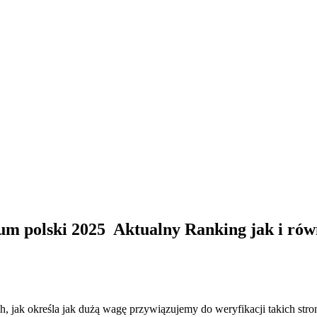
ium polski 2025 ️ Aktualny Ranking jak i r
, jak określa jak dużą wagę przywiązujemy do weryfikacji takich stro