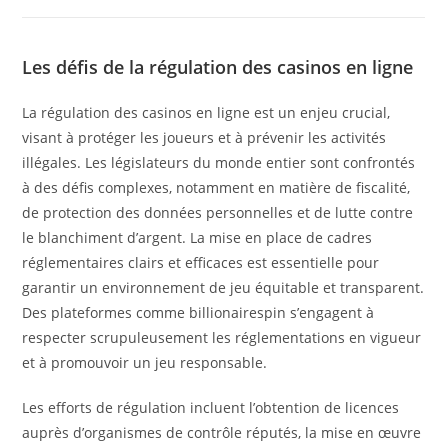
Les défis de la régulation des casinos en ligne
La régulation des casinos en ligne est un enjeu crucial,
visant à protéger les joueurs et à prévenir les activités
illégales. Les législateurs du monde entier sont confrontés
à des défis complexes, notamment en matière de fiscalité,
de protection des données personnelles et de lutte contre
le blanchiment d’argent. La mise en place de cadres
réglementaires clairs et efficaces est essentielle pour
garantir un environnement de jeu équitable et transparent.
Des plateformes comme billionairespin s’engagent à
respecter scrupuleusement les réglementations en vigueur
et à promouvoir un jeu responsable.
Les efforts de régulation incluent l’obtention de licences
auprès d’organismes de contrôle réputés, la mise en œuvre