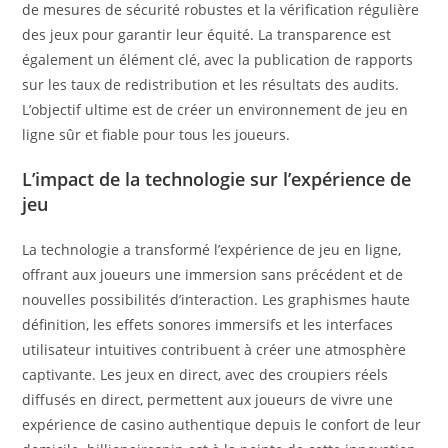
de mesures de sécurité robustes et la vérification régulière
des jeux pour garantir leur équité. La transparence est
également un élément clé, avec la publication de rapports
sur les taux de redistribution et les résultats des audits.
L’objectif ultime est de créer un environnement de jeu en
ligne sûr et fiable pour tous les joueurs.
L’impact de la technologie sur l’expérience de
jeu
La technologie a transformé l’expérience de jeu en ligne,
offrant aux joueurs une immersion sans précédent et de
nouvelles possibilités d’interaction. Les graphismes haute
définition, les effets sonores immersifs et les interfaces
utilisateur intuitives contribuent à créer une atmosphère
captivante. Les jeux en direct, avec des croupiers réels
diffusés en direct, permettent aux joueurs de vivre une
expérience de casino authentique depuis le confort de leur