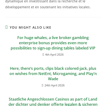
dynamique en investissant dans la recherche et le
développement et en soutenant les initiatives locales.
YOU MIGHT ALSO LIKE
For huge whales, a live broker gambling
enterprise bonus provides even more
possibilities to sign-up dining tables labeled VIP
4th April 2026
Here, there’s ports, clips black colored-jack, plus
on wishes from NetEnt, Microgaming, and Play’n
Wade
24th April 2026
Staatliche Angeschlossen Casinos as part of Land
der dichter und denker offerte legalen & sicheren