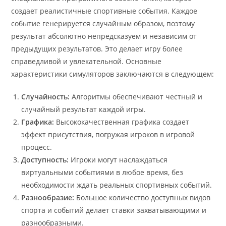
создает реалистичные спортивные события. Каждое
событие генерируется случайным образом, поэтому
результат абсолютно непредсказуем и независим от
предыдущих результатов. Это делает игру более
справедливой и увлекательной. Основные
характеристики симуляторов заключаются в следующем:
Случайность:
Алгоритмы обеспечивают честный и
случайный результат каждой игры.
Графика:
Высококачественная графика создает
эффект присутствия, погружая игроков в игровой
процесс.
Доступность:
Игроки могут наслаждаться
виртуальными событиями в любое время, без
необходимости ждать реальных спортивных событий.
Разнообразие:
Большое количество доступных видов
спорта и событий делает ставки захватывающими и
разнообразными.