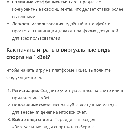
Отличные коэффициенты:
1xBet предлагает
конкурентные коэффициенты, что делает ставки более
выгодными.
Легкость использования:
Удобный интерфейс и
простота в навигации делают платформу доступной
для всех пользователей.
Как начать играть в виртуальные виды
спорта на 1xBet?
Чтобы начать игру на платформе 1xBet, выполните
следующие шаги:
Регистрация:
Создайте учетную запись на сайте или в
приложении 1xBet.
Пополнение счета:
Используйте доступные методы
для внесения денег на игровой счет.
Выбор вида спорта:
Перейдите в раздел
«Виртуальные виды спорта» и выберите