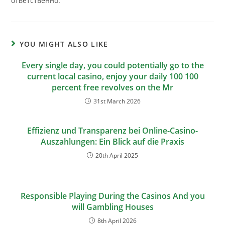
ответственно.
YOU MIGHT ALSO LIKE
Every single day, you could potentially go to the
current local casino, enjoy your daily 100 100
percent free revolves on the Mr
31st March 2026
Effizienz und Transparenz bei Online-Casino-
Auszahlungen: Ein Blick auf die Praxis
20th April 2025
Responsible Playing During the Casinos And you
will Gambling Houses
8th April 2026