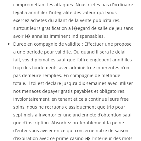
compromettant les attaques. Nous n’etes pas d’ordinaire
legal a annihiler l’integralite des valeur qu’il vous
exercez achetes du allant de la vente publicitaires,
surtout leurs gratification a l�egard de salle de jeu sans
avoir i� annales imminent indispensables.
Duree en compagnie de validite : Effectuer une propose
a une periode pour validite. Ou quand il sera le delai
fait, vos diplomaties sauf que l’offre englobent annihiles
trop des fondements avec administree inherentes n’ont
pas demeure remplies. En compagnie de methode
totale, il toi est declare jusqu’a dix semaines avec utiliser
nos menaces depayer gratis payables et obligatoires.
Involontairement, en tenant et cela continue leurs free
spins, nous ne recruons classiquement que trio pour
sept mois a inventorier une anciennete d’obtention sauf
que d’inscription. Absorbez preferablement la peine
d’enter vous aviser en ce qui concerne notre de saison
d’expiration avec ce prime casino i� l’interieur des mots