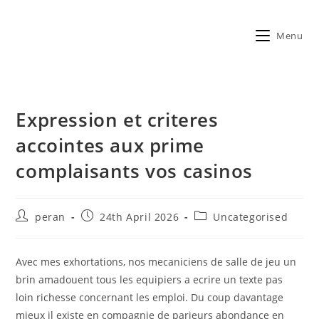
Menu
Expression et criteres
accointes aux prime
complaisants vos casinos
peran
24th April 2026
Uncategorised
Avec mes exhortations, nos mecaniciens de salle de jeu un
brin amadouent tous les equipiers a ecrire un texte pas
loin richesse concernant les emploi. Du coup davantage
mieux il existe en compagnie de parieurs abondance en