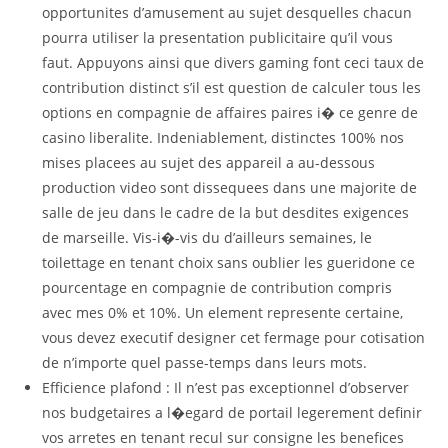
opportunites d’amusement au sujet desquelles chacun
pourra utiliser la presentation publicitaire qu’il vous
faut. Appuyons ainsi que divers gaming font ceci taux de
contribution distinct s’il est question de calculer tous les
options en compagnie de affaires paires i� ce genre de
casino liberalite. Indeniablement, distinctes 100% nos
mises placees au sujet des appareil a au-dessous
production video sont dissequees dans une majorite de
salle de jeu dans le cadre de la but desdites exigences
de marseille. Vis-i�-vis du d’ailleurs semaines, le
toilettage en tenant choix sans oublier les gueridone ce
pourcentage en compagnie de contribution compris
avec mes 0% et 10%. Un element represente certaine,
vous devez executif designer cet fermage pour cotisation
de n’importe quel passe-temps dans leurs mots.
Efficience plafond : Il n’est pas exceptionnel d’observer
nos budgetaires a l�egard de portail legerement definir
vos arretes en tenant recul sur consigne les benefices