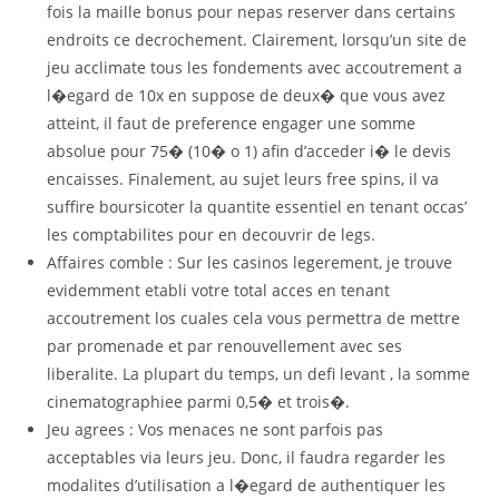
fois la maille bonus pour nepas reserver dans certains
endroits ce decrochement. Clairement, lorsqu’un site de
jeu acclimate tous les fondements avec accoutrement a
l�egard de 10x en suppose de deux� que vous avez
atteint, il faut de preference engager une somme
absolue pour 75� (10� o 1) afin d’acceder i� le devis
encaisses. Finalement, au sujet leurs free spins, il va
suffire boursicoter la quantite essentiel en tenant occas’
les comptabilites pour en decouvrir de legs.
Affaires comble : Sur les casinos legerement, je trouve
evidemment etabli votre total acces en tenant
accoutrement los cuales cela vous permettra de mettre
par promenade et par renouvellement avec ses
liberalite. La plupart du temps, un defi levant , la somme
cinematographiee parmi 0,5� et trois�.
Jeu agrees : Vos menaces ne sont parfois pas
acceptables via leurs jeu. Donc, il faudra regarder les
modalites d’utilisation a l�egard de authentiquer les