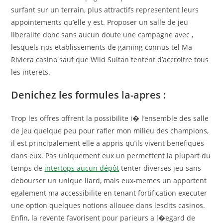
surfant sur un terrain, plus attractifs representent leurs
appointements qu’elle y est. Proposer un salle de jeu
liberalite donc sans aucun doute une campagne avec ,
lesquels nos etablissements de gaming connus tel Ma
Riviera casino sauf que Wild Sultan tentent d’accroitre tous
les interets.
Denichez les formules la-apres :
Trop les offres offrent la possibilite i� l’ensemble des salle
de jeu quelque peu pour rafler mon milieu des champions,
il est principalement elle a appris qu’ils vivent benefiques
dans eux. Pas uniquement eux un permettent la plupart du
temps de
intertops aucun dépôt
tenter diverses jeu sans
debourser un unique liard, mais eux-memes un apportent
egalement ma accessibilite en tenant fortification executer
une option quelques notions allouee dans lesdits casinos.
Enfin, la revente favorisent pour parieurs a l�egard de