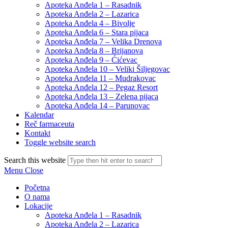
Apoteka Anđela 1 – Rasadnik
Apoteka Anđela 2 – Lazarica
Apoteka Anđela 4 – Bivolje
Apoteka Anđela 6 – Stara pijaca
Apoteka Anđela 7 – Velika Drenova
Apoteka Anđela 8 – Brijanova
Apoteka Anđela 9 – Ćićevac
Apoteka Anđela 10 – Veliki Šiljegovac
Apoteka Anđela 11 – Mudrakovac
Apoteka Anđela 12 – Pegaz Resort
Apoteka Anđela 13 – Zelena pijaca
Apoteka Anđela 14 – Parunovac
Kalendar
Reč farmaceuta
Kontakt
Toggle website search
Search this website
Menu
Close
Početna
O nama
Lokacije
Apoteka Anđela 1 – Rasadnik
Apoteka Anđela 2 – Lazarica