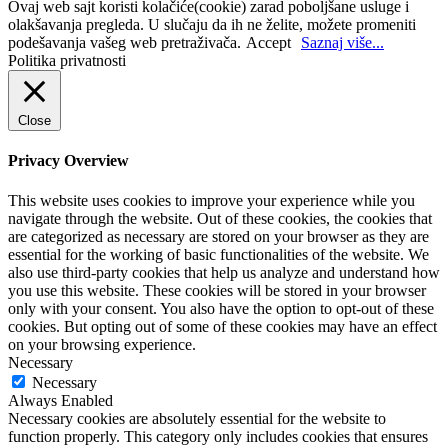
Ovaj web sajt koristi kolačiće(cookie) zarad poboljšane usluge i
olakšavanja pregleda. U slučaju da ih ne želite, možete promeniti
podešavanja vašeg web pretraživača.
Accept
Saznaj više...
Politika privatnosti
Close
Privacy Overview
This website uses cookies to improve your experience while you
navigate through the website. Out of these cookies, the cookies that
are categorized as necessary are stored on your browser as they are
essential for the working of basic functionalities of the website. We
also use third-party cookies that help us analyze and understand how
you use this website. These cookies will be stored in your browser
only with your consent. You also have the option to opt-out of these
cookies. But opting out of some of these cookies may have an effect
on your browsing experience.
Necessary
Necessary
Always Enabled
Necessary cookies are absolutely essential for the website to
function properly. This category only includes cookies that ensures