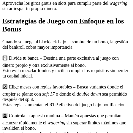
Aprovecha los giros gratis en slots para cumplir parte del
wagering
sin arriesgar tu propio dinero.
Estrategias de Juego con Enfoque en los
Bonus
Cuando se juega al blackjack bajo la sombra de un bono, la gestión
del bankroll cobra mayor importancia.
1️⃣ Divide tu banca – Destina una parte exclusiva al juego con
dinero propio y otra exclusivamente al bono.
Esto evita mezclar fondos y facilita cumplir los requisitos sin perder
tu capital inicial.
2️⃣ Elige mesas con reglas favorables – Busca variantes donde el
crupier se plante con
soft 17
o donde el
double down
sea permitido
después del split.
Estas reglas aumentan el RTP efectivo del juego bajo bonificación.
3️⃣ Controla la apuesta mínima – Mantén apuestas que permitan
alcanzar rápidamente el
wagering
sin superar límites máximos que
invaliden el bono.