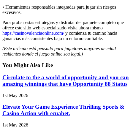
• Herramientas responsables integradas para jugar sin riesgos
excesivos.
Para probar estas estrategias y disfrutar del paquete completo que
ofrece este sitio web especializado visita ahora mismo
https://casinovalenciaonline.com/
y comienza tu camino hacia
ganancias más consistentes bajo un entorno confiable.
(Este artículo está pensado para jugadores mayores de edad
residentes donde el juego online sea legal.)
You Might Also Like
Circulate to the a world of opportunity and you can
amazing winnings that have Opportunity 88 Status
1st May 2026
Elevate Your Game Experience Thrilling Sports &
Casino Action with ecuabet.
1st May 2026