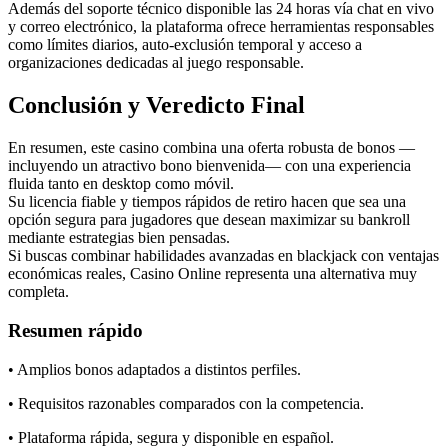
Además del soporte técnico disponible las 24 horas vía chat en vivo
y correo electrónico, la plataforma ofrece herramientas responsables
como límites diarios, auto‑exclusión temporal y acceso a
organizaciones dedicadas al juego responsable.
Conclusión y Veredicto Final
En resumen, este casino combina una oferta robusta de bonos —
incluyendo un atractivo bono bienvenida— con una experiencia
fluida tanto en desktop como móvil.
Su licencia fiable y tiempos rápidos de retiro hacen que sea una
opción segura para jugadores que desean maximizar su bankroll
mediante estrategias bien pensadas.
Si buscas combinar habilidades avanzadas en blackjack con ventajas
económicas reales, Casino Online representa una alternativa muy
completa.
Resumen rápido
• Amplios bonos adaptados a distintos perfiles.
• Requisitos razonables comparados con la competencia.
• Plataforma rápida, segura y disponible en español.