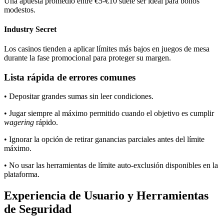
Una apuesta promedio entre €5‑€10 suele ser ideal para bonos
modestos.
Industry Secret
Los casinos tienden a aplicar límites más bajos en juegos de mesa
durante la fase promocional para proteger su margen.
Lista rápida de errores comunes
• Depositar grandes sumas sin leer condiciones.
• Jugar siempre al máximo permitido cuando el objetivo es cumplir
wagering
rápido.
• Ignorar la opción de retirar ganancias parciales antes del límite
máximo.
• No usar las herramientas de límite auto‑exclusión disponibles en la
plataforma.
Experiencia de Usuario y Herramientas
de Seguridad