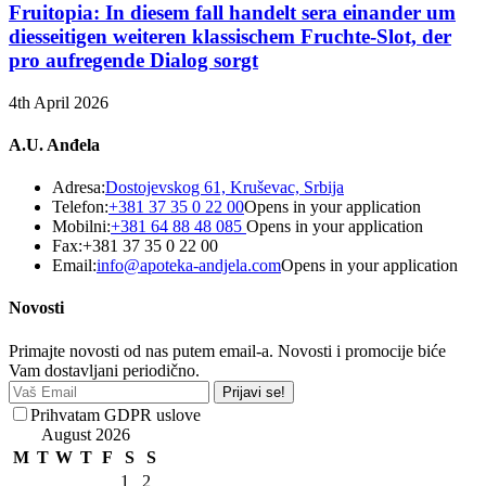
Fruitopia: In diesem fall handelt sera einander um
diesseitigen weiteren klassischem Fruchte-Slot, der
pro aufregende Dialog sorgt
4th April 2026
A.U. Anđela
Adresa:
Dostojevskog 61, Kruševac, Srbija
Telefon:
+381 37 35 0 22 00
Opens in your application
Mobilni:
+381 64 88 48 085
Opens in your application
Fax:
+381 37 35 0 22 00
Email:
info@apoteka-andjela.com
Opens in your application
Novosti
Primajte novosti od nas putem email-a. Novosti i promocije biće
Vam dostavljani periodično.
Prijavi se!
Prihvatam GDPR uslove
August 2026
M
T
W
T
F
S
S
1
2