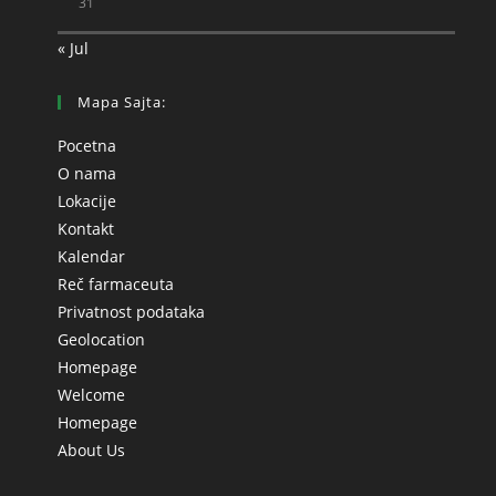
31
« Jul
Mapa Sajta:
Pocetna
O nama
Lokacije
Kontakt
Kalendar
Reč farmaceuta
Privatnost podataka
Geolocation
Homepage
Welcome
Homepage
About Us