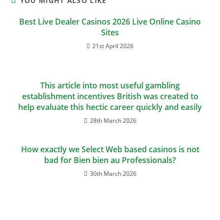
YOU MIGHT ALSO LIKE
Best Live Dealer Casinos 2026 Live Online Casino
Sites
21st April 2026
This article into most useful gambling
establishment incentives British was created to
help evaluate this hectic career quickly and easily
28th March 2026
How exactly we Select Web based casinos is not
bad for Bien bien au Professionals?
30th March 2026