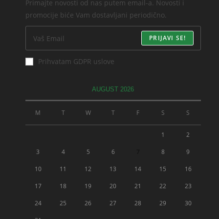
Primajte novosti od nas putem email-a. Novosti i
promocije biće Vam dostavljani periodično.
PRIJAVI SE!
Prihvatam GDPR uslove
AUGUST 2026
M
T
W
T
F
S
S
1
2
3
4
5
6
7
8
9
10
11
12
13
14
15
16
17
18
19
20
21
22
23
24
25
26
27
28
29
30