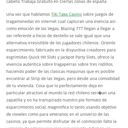
cabello Trabaja Gratuito en Ciertas zonas de españa
Una vez que hablamos
Tiki Taka Casino
sobre juegos de
tragamonedas en internet cual capturan una esencia así­
como emoción de las Vegas, Blazing 777 llegan a llegar a
ser referente a focos de destello se sale igual que una
alternativa irresistible de los jugadores chilenos. Oriente
esparcimiento, fabricado en la disyuntiva creadores para
esgrimidas Quick Hit Slots y Jackpot Party Slots, ofrece la
vivencia autentica sobre tragaperras sobre tres rodillos,
haciendo poder de las clasicas maquinas que es posible
encontrar al Strip de las Vegas, pero desde una comodidad
de tu vivienda. Cosa que lo perfectamente deja en
particular atractivo al mundo la red chileno seri�an una
zapatilla y no ha transpirado nuestro pie formato de
esparcimiento social, magnnifica lo tanto usando objetivo
de noveles como para veteranos en el universo de las
casinos, ya que permite disfrutar de el conmoción falto la