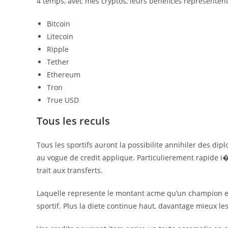
4 temps, avec mes cryptos, leurs benefices representent
Bitcoin
Litecoin
Ripple
Tether
Ethereum
Tron
True USD
Tous les reculs
Tous les sportifs auront la possibilite annihiler des di
au vogue de credit applique. Particulierement rapide i
trait aux transferts.
Laquelle represente le montant acme qu’un champion effr
sportif. Plus la diete continue haut, davantage mieux l