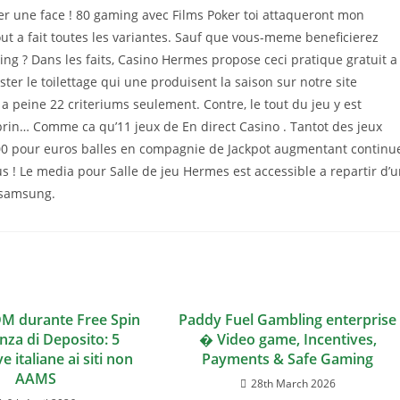
r une face ! 80 gaming avec Films Poker toi attaqueront mon
ut a fait toutes les variantes. Sauf que vous-meme beneficierez
ing ? Dans les faits, Casino Hermes propose ceci pratique gratuit a
ester le toilettage qui une produisent la saison sur notre site
a peine 22 criteriums seulement. Contre, le tout du jeu y est
 brin… Comme ca qu’11 jeux de En direct Casino . Tantot des jeux
sti
AUGUST 2026
000 pour euros balles en compagnie de Jackpot augmentant continu
e novosti od nas putem email-a.
s ! Le media pour Salle de jeu Hermes est accessible a repartir d’
M
T
W
T
F
 i promocije biće Vam
a samsung.
jani periodično.
3
4
5
6
7
PRIJAVI SE!
10
11
12
13
14
hvatam GDPR uslove
17
18
19
20
21
M durante Free Spin
Paddy Fuel Gambling enterprise
nza di Deposito: 5
� Video game, Incentives,
24
25
26
27
28
e italiane ai siti non
Payments & Safe Gaming
31
AAMS
28th March 2026