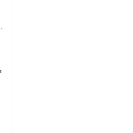
e,
s
s