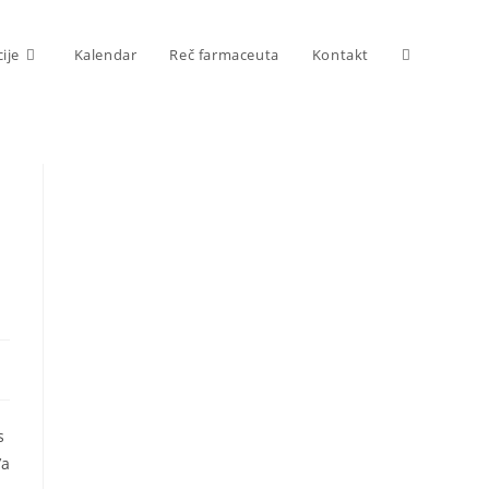
ije
Kalendar
Reč farmaceuta
Kontakt
s
’a