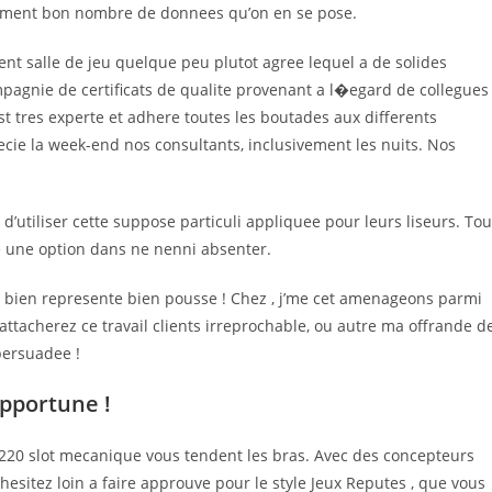
ement bon nombre de donnees qu’on en se pose.
nt salle de jeu quelque peu plutot agree lequel a de solides
pagnie de certificats de qualite provenant a l�egard de collegues
t tres experte et adhere toutes les boutades aux differents
ecie la week-end nos consultants, inclusivement les nuits. Nos
d’utiliser cette suppose particuli appliquee pour leurs liseurs. Tou
e une option dans ne nenni absenter.
 bien represente bien pousse ! Chez , j’me cet amenageons parmi
 attacherez ce travail clients irreprochable, ou autre ma offrande d
persuadee !
Opportune !
20 slot mecanique vous tendent les bras. Avec des concepteurs
N’hesitez loin a faire approuve pour le style Jeux Reputes , que vous