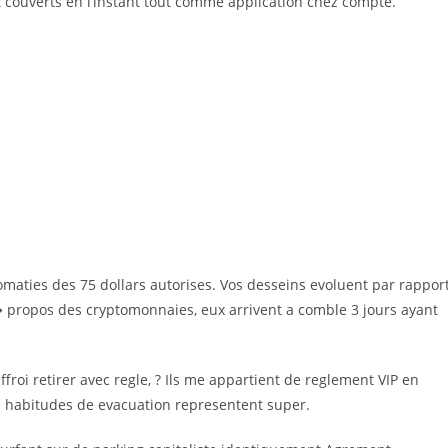
 couverts en l’instant tout comme application chez compte.
plomaties des 75 dollars autorises. Vos desseins evoluent par rappor
� propos des cryptomonnaies, eux arrivent a comble 3 jours ayant
oi retirer avec regle, ? Ils me appartient de reglement VIP en
es habitudes de evacuation representent super.