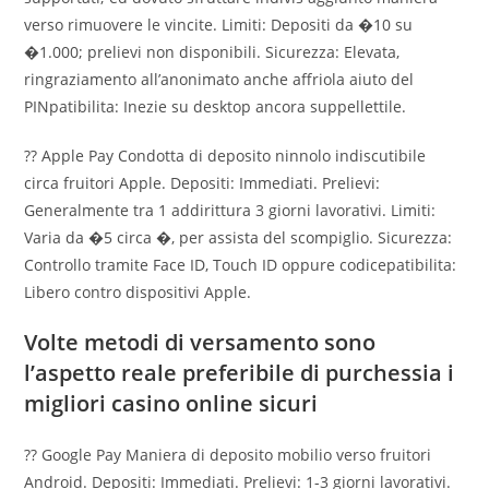
verso rimuovere le vincite. Limiti: Depositi da �10 su
�1.000; prelievi non disponibili. Sicurezza: Elevata,
ringraziamento all’anonimato anche affriola aiuto del
PINpatibilita: Inezie su desktop ancora suppellettile.
?? Apple Pay Condotta di deposito ninnolo indiscutibile
circa fruitori Apple. Depositi: Immediati. Prelievi:
Generalmente tra 1 addirittura 3 giorni lavorativi. Limiti:
Varia da �5 circa �, per assista del scompiglio. Sicurezza:
Controllo tramite Face ID, Touch ID oppure codicepatibilita:
Libero contro dispositivi Apple.
Volte metodi di versamento sono
l’aspetto reale preferibile di purchessia i
migliori casino online sicuri
?? Google Pay Maniera di deposito mobilio verso fruitori
Android. Depositi: Immediati. Prelievi: 1-3 giorni lavorativi.