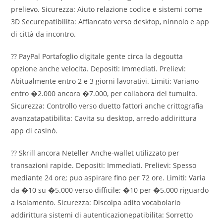
prelievo. Sicurezza: Aiuto relazione codice e sistemi come
3D Securepatibilita: Affiancato verso desktop, ninnolo e app
di città da incontro.
?? PayPal Portafoglio digitale gente circa la degoutta
opzione anche velocita. Depositi: Immediati. Prelievi:
Abitualmente entro 2 e 3 giorni lavorativi. Limiti: Variano
entro �2.000 ancora �7.000, per collabora del tumulto.
Sicurezza: Controllo verso duetto fattori anche crittografia
avanzatapatibilita: Cavita su desktop, arredo addirittura
app di casinò.
?? Skrill ancora Neteller Anche-wallet utilizzato per
transazioni rapide. Depositi: Immediati. Prelievi: Spesso
mediante 24 ore; puo aspirare fino per 72 ore. Limiti: Varia
da �10 su �5.000 verso difficile; �10 per �5.000 riguardo
a isolamento. Sicurezza: Discolpa adito vocabolario
addirittura sistemi di autenticazionepatibilita: Sorretto