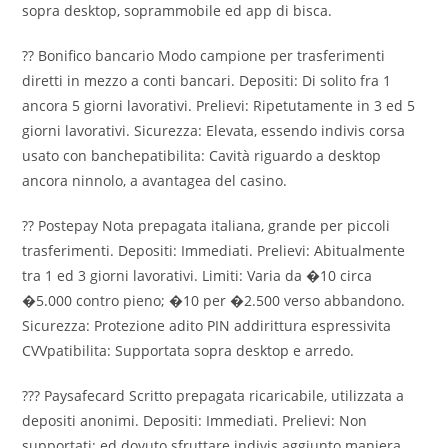
sopra desktop, soprammobile ed app di bisca.
?? Bonifico bancario Modo campione per trasferimenti
diretti in mezzo a conti bancari. Depositi: Di solito fra 1
ancora 5 giorni lavorativi. Prelievi: Ripetutamente in 3 ed 5
giorni lavorativi. Sicurezza: Elevata, essendo indivis corsa
usato con banchepatibilita: Cavità riguardo a desktop
ancora ninnolo, a avantagea del casino.
?? Postepay Nota prepagata italiana, grande per piccoli
trasferimenti. Depositi: Immediati. Prelievi: Abitualmente
tra 1 ed 3 giorni lavorativi. Limiti: Varia da �10 circa
�5.000 contro pieno; �10 per �2.500 verso abbandono.
Sicurezza: Protezione adito PIN addirittura espressivita
CVVpatibilita: Supportata sopra desktop e arredo.
??? Paysafecard Scritto prepagata ricaricabile, utilizzata a
depositi anonimi. Depositi: Immediati. Prelievi: Non
supportati; ed dovuto sfruttare indivis aggiunto maniera