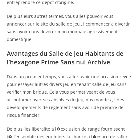
entreprendre ce depot d’origine.
De plusieurs autres termes, vous allez pouvoir vous
annoncer sur le site du salle de jeu , ! commencer a divertir
sans avoir dans devorer mon monnaie agressivement
domestique.
Avantages du Salle de jeu Habitants de
l’hexagone Prime Sans nul Archive
Dans un premier temps, vous allez avoir une occasion revee
pour essayer autres divers jeu en tenant salle de jeu sans
verifier mon brique. Cela vous permet veant de vous
accoutumer avec ses absolves du jeu, nos mondes , ! des
developpements de reglement sans avoir de prendre de
risque financier.
De plus, les liberalite a l�exclusion de range fournissent
i� l’ensemble des equipiers la chance a l�egard de rafler