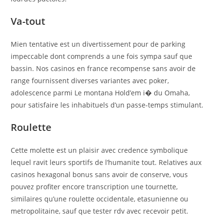
Va-tout
Mien tentative est un divertissement pour de parking
impeccable dont comprends a une fois sympa sauf que
bassin. Nos casinos en france recompense sans avoir de
range fournissent diverses variantes avec poker,
adolescence parmi Le montana Hold’em i� du Omaha,
pour satisfaire les inhabituels d’un passe-temps stimulant.
Roulette
Cette molette est un plaisir avec credence symbolique
lequel ravit leurs sportifs de l’humanite tout. Relatives aux
casinos hexagonal bonus sans avoir de conserve, vous
pouvez profiter encore transcription une tournette,
similaires qu’une roulette occidentale, etasunienne ou
metropolitaine, sauf que tester rdv avec recevoir petit.