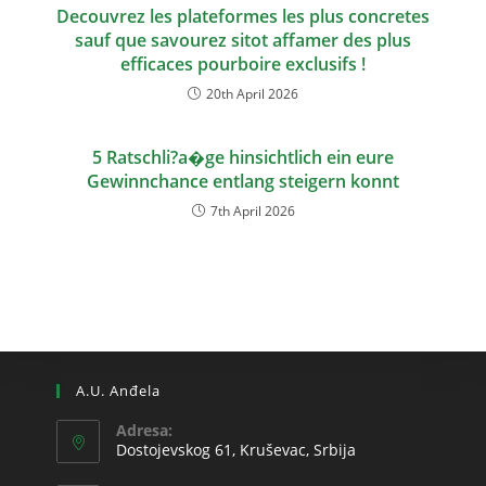
Decouvrez les plateformes les plus concretes
sauf que savourez sitot affamer des plus
efficaces pourboire exclusifs !
20th April 2026
5 Ratschli?a�ge hinsichtlich ein eure
Gewinnchance entlang steigern konnt
7th April 2026
A.U. Anđela
Adresa:
Dostojevskog 61, Kruševac, Srbija