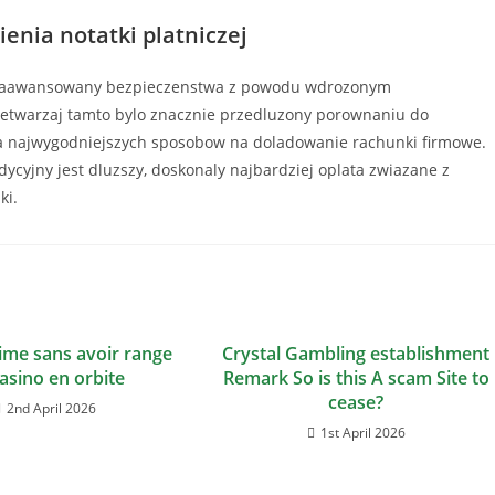
enia notatki platniczej
ja zaawansowany bezpieczenstwa z powodu wdrozonym
sti
AUGUST 2026
etwarzaj tamto bylo znacznie przedluzony porownaniu do
e novosti od nas putem email-a.
aja najwygodniejszych sposobow na doladowanie rachunki firmowe.
M
T
W
T
F
 i promocije biće Vam
dycyjny jest dluzszy, doskonaly najbardziej oplata zwiazane z
jani periodično.
ki.
3
4
5
6
7
PRIJAVI SE!
10
11
12
13
14
hvatam GDPR uslove
17
18
19
20
21
me sans avoir range
Crystal Gambling establishment
24
25
26
27
28
asino en orbite
Remark So is this A scam Site to
31
cease?
2nd April 2026
1st April 2026
« Jul