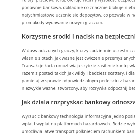
ponownie bankowa, dokladnie co znacznie blokuje niebez
natychmiastowe uczenie sie depozytow, co pozwala w n
promokody wydawanie nowym graczom.
Korzystne srodki i nacisk na bezpieczn
W doswiadczonych graczy, ktorzy codziennie uczestnic
wlasnie slotach, jak wazne jest cwiczenie przemyslanyc
Transakcje karta umozliwiaja szybkie zasilenie konto, w
razem z postaci takich jak wildy i bedziesz scattery, i 
pamietaj w sprawie odpowiedzialnym podejsciu z hazar
niezwykle wazne, stworzony, aby rozrywka odpocznij be
Jak dziala rozpryskac bankowy odnosz
Wyrzucic bankowy technologia informacyjna jedno posi
wplat i wyplat na platformach hazardowych. Bedzie wyb
umozliwia latwe transport polknieciem rachunkiem ba