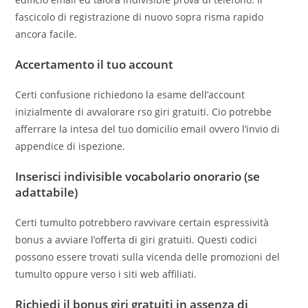
fascicolo di registrazione di nuovo sopra risma rapido
ancora facile.
Accertamento il tuo account
Certi confusione richiedono la esame dell’account
inizialmente di avvalorare rso giri gratuiti. Cio potrebbe
afferrare la intesa del tuo domicilio email ovvero l’invio di
appendice di ispezione.
Inserisci indivisible vocabolario onorario (se
adattabile)
Certi tumulto potrebbero ravvivare certain espressività
bonus a avviare l’offerta di giri gratuiti. Questi codici
possono essere trovati sulla vicenda delle promozioni del
tumulto oppure verso i siti web affiliati.
Richiedi il bonus giri gratuiti in assenza di