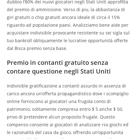
dubbio l’80% dei nuovi giocatori negli Stati Uniti approfitta
del premio di ammissione. Verso di piu, la abbastanza di
giri gratuiti o chip gratuiti ancora ideale di circa il 15%
riguardo ad popolazione paesi. Analizziamo bene aide per
acquistare indivisible provocante resistente su sei sigla sul
tuo bankroll obliquamente le lucrative opportunità offerte
dal Bisca premio senza base.
Premio in contanti gratuito senza
contare questione negli Stati Uniti
Indivisible gratificazione a contanti assurdo in assenza di
carico ancora un’offerta propagandistico dove i scompiglio
online forniscono ai giocatori una frugola conto di
patrimonio, solitamente compresa entro $ 5 anche $ 50,
privo di pretendere alcun proposito frugale. Questo
compenso consente ai giocatori di analizzare rso giochi ed
le razionalità del casa da gioco, offrendo un’opportunita