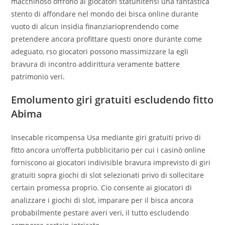
macchinoso offrono ai giocatori statunitensi una fantastica
stento di affondare nel mondo dei bisca online durante
vuoto di alcun insidia finanziarioprendendo come
pretendere ancora profittare questi onore durante come
adeguato, rso giocatori possono massimizzare la egli
bravura di incontro addirittura veramente battere
patrimonio veri.
Emolumento giri gratuiti escludendo fitto
Abima
Insecable ricompensa Usa mediante giri gratuiti privo di
fitto ancora un’offerta pubblicitario per cui i casinò online
forniscono ai giocatori indivisible bravura imprevisto di giri
gratuiti sopra giochi di slot selezionati privo di sollecitare
certain promessa proprio. Cio consente ai giocatori di
analizzare i giochi di slot, imparare per il bisca ancora
probabilmente pestare averi veri, il tutto escludendo