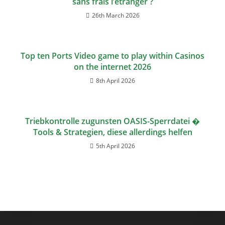
sans frais l’etranger ?
26th March 2026
Top ten Ports Video game to play within Casinos
on the internet 2026
8th April 2026
Triebkontrolle zugunsten OASIS-Sperrdatei �
Tools & Strategien, diese allerdings helfen
5th April 2026