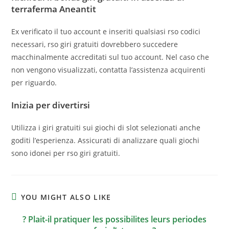
terraferma Aneantit
Ex verificato il tuo account e inseriti qualsiasi rso codici
necessari, rso giri gratuiti dovrebbero succedere
macchinalmente accreditati sul tuo account. Nel caso che
non vengono visualizzati, contatta l’assistenza acquirenti
per riguardo.
Inizia per divertirsi
Utilizza i giri gratuiti sui giochi di slot selezionati anche
goditi l’esperienza. Assicurati di analizzare quali giochi
sono idonei per rso giri gratuiti.
YOU MIGHT ALSO LIKE
? Plait-il pratiquer les possibilites leurs periodes