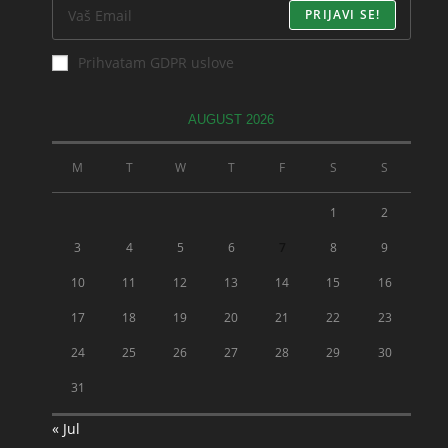
PRIJAVI SE!
Prihvatam GDPR uslove
AUGUST 2026
M
T
W
T
F
S
S
1
2
3
4
5
6
7
8
9
10
11
12
13
14
15
16
17
18
19
20
21
22
23
24
25
26
27
28
29
30
31
« Jul