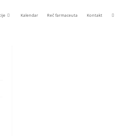
ije
Kalendar
Reč farmaceuta
Kontakt