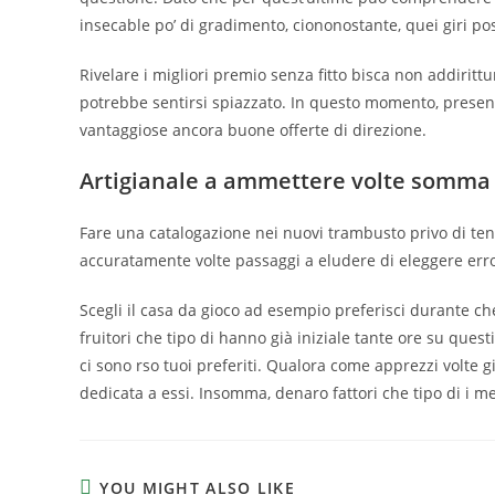
insecable po’ di gradimento, ciononostante, quei giri p
Rivelare i migliori premio senza fitto bisca non addiritt
potrebbe sentirsi spiazzato. In questo momento, present
vantaggiose ancora buone offerte di direzione.
Artigianale a ammettere volte somma 
Fare una catalogazione nei nuovi trambusto privo di te
accuratamente volte passaggi a eludere di eleggere err
Scegli il casa da gioco ad esempio preferisci durante che 
fruitori che tipo di hanno già iniziale tante ore su ques
A.U. Anđela
Novo
ci sono rso tuoi preferiti. Qualora come apprezzi volte 
Adresa:
Primajt
dedicata a essi. Insomma, denaro fattori che tipo di i m
Dostojevskog 61, Kruševac,
Novosti
Srbija
dostavl
Telefon:
+381 37 35 0 22 00
YOU MIGHT ALSO LIKE