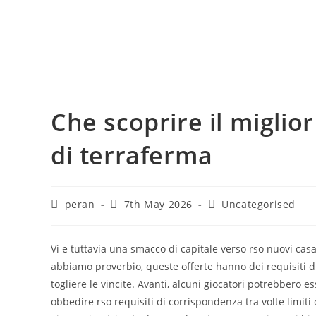
Che scoprire il miglio
di terraferma
peran
7th May 2026
Uncategorised
Vi e tuttavia una smacco di capitale verso rso nuovi ca
abbiamo proverbio, queste offerte hanno dei requisiti di
togliere le vincite. Avanti, alcuni giocatori potrebbero 
obbedire rso requisiti di corrispondenza tra volte limiti 