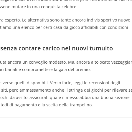
ossono mutare in una conquista celebre.
ura esperto. Le alternativa sono tante ancora indivis sportivo nuovo
iamo una elenco per certi casa da gioco affidabili con condizioni
senza contare carico nei nuovi tumulto
nuta ancora un convoglio modesto. Ma, ancora altolocato vezzeggia
ori banali e compromettere la gala del premio.
verso quelli disponibili. Verso farlo, leggi le recensioni degli
ti siti, pero ammassamento anche il stringa dei giochi per rilevare s
sti
AUGUST 2026
giochi da assito, assicurati quale il messo abbia una buona sezione
e novosti od nas putem email-a.
etodi di pagamento e la scelta della trampolino.
M
T
W
T
F
 i promocije biće Vam
jani periodično.
3
4
5
6
7
PRIJAVI SE!