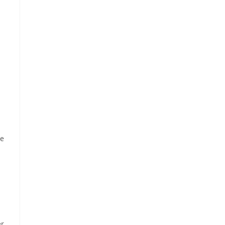
te
er