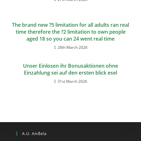
The brand new ?5 limitation for all adults ran real
time therefore the ?2 limitation to own people
aged 18 so you can 24 went real time
28th March 2026
Unser Einlosen ihr Bonusaktionen ohne
Einzahlung sei auf den ersten blick esel
31st March 2026
A.U. Anđela