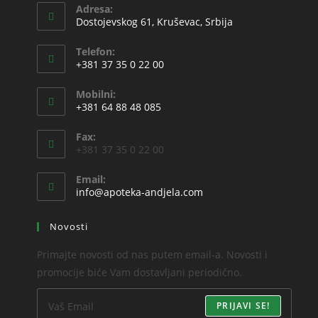
Adresa:
Dostojevskog 61, Kruševac, Srbija
Telefon:
+381 37 35 0 22 00
Mobilni:
+381 64 88 48 085
Fax:
+381 37 35 0 22 00
Email:
info@apoteka-andjela.com
Novosti
Primajte novosti od nas putem email-a. Novosti i
promocije biće Vam dostavljani periodično.
PRIJAVI SE!