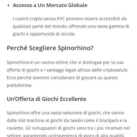
Accesso a Un Mercato Globale
I casinò crypto senza KYC possono essere accessibili da
qualsiasi parte del mondo, offrendo una vasta gamma di
giochi e opportunità di vincita.
Perché Scegliere Spinorhino?
Spinorhino è un casino online che si distingue per la sua
offerta di giochi e i vantaggi legati all’uso delle criptovalute.
Ecco perché dovresti considerare di giocare su questa
piattaforma:
Un’Offerta di Giochi Eccellente
Spinorhino offre una vasta selezione di giochi, che vanno
dalle slot machine ai giochi da tavolo come il blackjack e la
roulette. Gli sviluppatori di giochi sono tra i più rinomati nel
settore, garantendo un’esperienza di gioco di alta qualità.