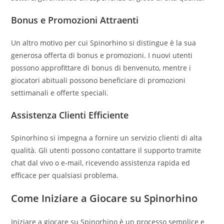
Bonus e Promozioni Attraenti
Un altro motivo per cui Spinorhino si distingue è la sua
generosa offerta di bonus e promozioni. I nuovi utenti
possono approfittare di bonus di benvenuto, mentre i
giocatori abituali possono beneficiare di promozioni
settimanali e offerte speciali.
Assistenza Clienti Efficiente
Spinorhino si impegna a fornire un servizio clienti di alta
qualità. Gli utenti possono contattare il supporto tramite
chat dal vivo o e-mail, ricevendo assistenza rapida ed
efficace per qualsiasi problema.
Come Iniziare a Giocare su Spinorhino
Iniziare a giocare su Spinorhino è un processo semplice e