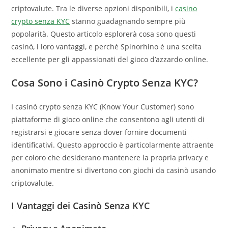
criptovalute. Tra le diverse opzioni disponibili, i
casino
crypto senza KYC
stanno guadagnando sempre più
popolarità. Questo articolo esplorerà cosa sono questi
casinò, i loro vantaggi, e perché Spinorhino è una scelta
eccellente per gli appassionati del gioco d’azzardo online.
Cosa Sono i Casinò Crypto Senza KYC?
I casinò crypto senza KYC (Know Your Customer) sono
piattaforme di gioco online che consentono agli utenti di
registrarsi e giocare senza dover fornire documenti
identificativi. Questo approccio è particolarmente attraente
per coloro che desiderano mantenere la propria privacy e
anonimato mentre si divertono con giochi da casinò usando
criptovalute.
I Vantaggi dei Casinò Senza KYC