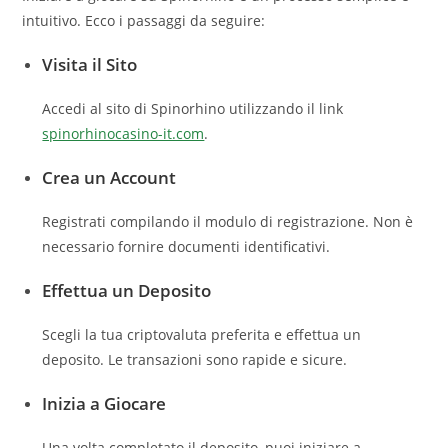
intuitivo. Ecco i passaggi da seguire:
Visita il Sito
Accedi al sito di Spinorhino utilizzando il link
spinorhinocasino-it.com
.
Crea un Account
Registrati compilando il modulo di registrazione. Non è
necessario fornire documenti identificativi.
Effettua un Deposito
Scegli la tua criptovaluta preferita e effettua un
deposito. Le transazioni sono rapide e sicure.
Inizia a Giocare
Una volta completato il deposito, puoi iniziare a