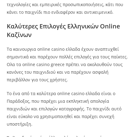
τεχνολογίες και εμπειρικές προσωπικοποιήσεις, κάτι που
κάνει το παιχνίδι πιο ενδιαφέρον και αντικειμενικό.
Καλύτερες Επιλογές Ελληνικών Online
Καζίνων
Τα καινουργια online casino ελλαδα έχουν αναπτυχθεί
σημαντικά και παρέχουν πολλές επιλογές για τους παίκτες.
Ολα τα online casino greece πρέπει να ακολουθούν τους
κανόνες του παιχνιδιού και να παρέχουν ασφαλή
περιβάλλον για τους χρήστες.
Το ένα από τα καλύτερα online casino ελλαδα είναι ο
Παράδοξος, που παρέχει μια εκπληκτική απολογία
παιχνιδιών και επιλογών καταγραφής. Το παιχνίδι αυτό
είναι εύκολο να χρησιμοποιηθεί και παρέχει συνεχή
υποστήριξη.