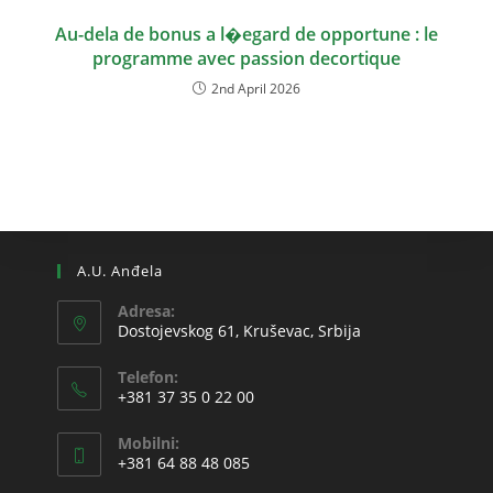
Au-dela de bonus a l�egard de opportune : le
programme avec passion decortique
2nd April 2026
A.U. Anđela
Adresa:
Dostojevskog 61, Kruševac, Srbija
Telefon:
+381 37 35 0 22 00
Mobilni:
+381 64 88 48 085