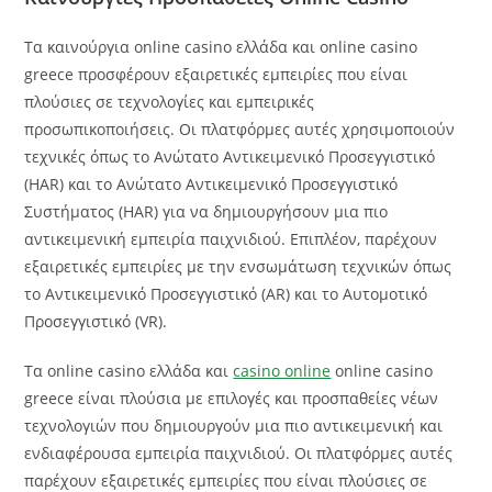
Τα καινούργια online casino ελλάδα και online casino
greece προσφέρουν εξαιρετικές εμπειρίες που είναι
πλούσιες σε τεχνολογίες και εμπειρικές
προσωπικοποιήσεις. Οι πλατφόρμες αυτές χρησιμοποιούν
τεχνικές όπως το Ανώτατο Αντικειμενικό Προσεγγιστικό
(HAR) και το Ανώτατο Αντικειμενικό Προσεγγιστικό
Συστήματος (HAR) για να δημιουργήσουν μια πιο
αντικειμενική εμπειρία παιχνιδιού. Επιπλέον, παρέχουν
εξαιρετικές εμπειρίες με την ενσωμάτωση τεχνικών όπως
το Αντικειμενικό Προσεγγιστικό (AR) και το Αυτομοτικό
Προσεγγιστικό (VR).
Τα online casino ελλάδα και
casino online
online casino
greece είναι πλούσια με επιλογές και προσπαθείες νέων
τεχνολογιών που δημιουργούν μια πιο αντικειμενική και
ενδιαφέρουσα εμπειρία παιχνιδιού. Οι πλατφόρμες αυτές
παρέχουν εξαιρετικές εμπειρίες που είναι πλούσιες σε