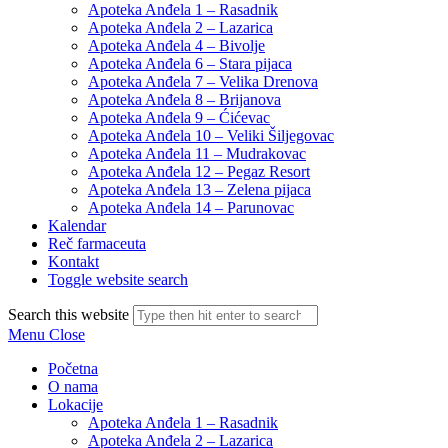
Apoteka Anđela 1 – Rasadnik
Apoteka Anđela 2 – Lazarica
Apoteka Anđela 4 – Bivolje
Apoteka Anđela 6 – Stara pijaca
Apoteka Anđela 7 – Velika Drenova
Apoteka Anđela 8 – Brijanova
Apoteka Anđela 9 – Ćićevac
Apoteka Anđela 10 – Veliki Šiljegovac
Apoteka Anđela 11 – Mudrakovac
Apoteka Anđela 12 – Pegaz Resort
Apoteka Anđela 13 – Zelena pijaca
Apoteka Anđela 14 – Parunovac
Kalendar
Reč farmaceuta
Kontakt
Toggle website search
Search this website
Menu
Close
Početna
O nama
Lokacije
Apoteka Anđela 1 – Rasadnik
Apoteka Anđela 2 – Lazarica