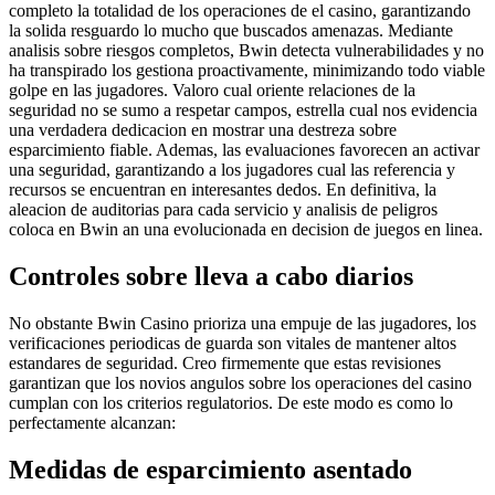
completo la totalidad de los operaciones de el casino, garantizando
la solida resguardo lo mucho que buscados amenazas. Mediante
analisis sobre riesgos completos, Bwin detecta vulnerabilidades y no
ha transpirado los gestiona proactivamente, minimizando todo viable
golpe en las jugadores. Valoro cual oriente relaciones de la
seguridad no se sumo a respetar campos, estrella cual nos evidencia
una verdadera dedicacion en mostrar una destreza sobre
esparcimiento fiable. Ademas, las evaluaciones favorecen an activar
una seguridad, garantizando a los jugadores cual las referencia y
recursos se encuentran en interesantes dedos. En definitiva, la
aleacion de auditorias para cada servicio y analisis de peligros
coloca en Bwin an una evolucionada en decision de juegos en linea.
Controles sobre lleva a cabo diarios
No obstante Bwin Casino prioriza una empuje de las jugadores, los
verificaciones periodicas de guarda son vitales de mantener altos
estandares de seguridad. Creo firmemente que estas revisiones
garantizan que los novios angulos sobre los operaciones del casino
cumplan con los criterios regulatorios. De este modo es como lo
perfectamente alcanzan:
Medidas de esparcimiento asentado