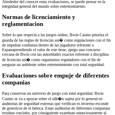
Alrededor del conocer estas evaluaciones, se puede pensar en la
integridad general del mundo sobre entretenimiento.
Normas de licenciamiento y
reglamentacion
Sobre lo que respecta a las juegos online, Bwin Casino prioriza el
guarda de las reglas de licencias asi� como regulaciones con el fin
de impulsar confianza dentro de las jugadores referente a
Espanaprendiendo el valor de este tiene, apego una concurso
cercana de Bwin con las autoridades exactos referente a disciplina
de licencias asi� como organismos reguladores con el fin de
asegurar un ambiente sobre entretenimiento con total seguridad.
Evaluaciones sobre empuje de diferentes
companias
Para conservar un universo de juego con total seguridad, Bwin
Casino se va a apoyar sobre el silli�n sujeta por lo general en
auditorias de seguridad externas que verifican es invierno esconde
de genericos de el fabrica. Estas auditorias de diferentes companias
resultan cruciales, por consiguiente examinan minuciosamente al