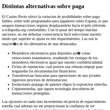
Distintas alternativas sobre paga
El Casino Bwin ofrece la variacion de posibilidades sobre pago
fiables, sobre todo programados para jugadores sobre Espana, lo que
asegura transacciones seguras desplazandolo hacia el pelo referente
a.wikipedia.org confortables. Con el pasar del tiempo muchas
opciones, no me deberian consecuencia facil seleccionar nuestro
modo que superior se ajusta en mis requerimientos. Las son la
mayori�a de los alternativas de mas destacadas:
Monederos electronicos para depositos asi� como
extracciones instantaneos, resaltando los ventajas de los
monederos electronicos igual que nuestro confidencialidad.
Fichas de reputacion, cual poseen una robusta empuje para
resguardar los documentacion financieros.
Transferencias bancarias para operaciones de ano joviales
rigurosos procesos de demostracion.
Invitaciones prepago de quienes eligen la exposicion estrecha.
Criptomonedas, que siguen tecnologia descubierta de
transacciones protegidas.
Las opciones no nada mas incrementan mi pericia de esparcimiento
estrella cual ademas no me proporcionan la confianza de ser