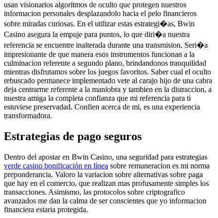
usan visionarios algoritmos de oculto que protegen nuestros
informacion personales desplazandolo hacia el pelo financieros
sobre miradas curiosas. En el utilizar estas estrategi�as, Bwin
Casino asegura la empuje para puntos, lo que diri�a nuestra
referencia se encuentre inalterada durante una transmision. Seri�a
impresionante de que manera esos instrumentos funcionan a la
culminacion referente a segundo plano, brindandonos tranquilidad
mientras disfrutamos sobre los juegos favoritos. Saber cual el oculto
rebuscado permanece implementado vete al carajo hijo de una cabra
deja centrarme referente a la maniobra y tambien en la distraccion, a
nuestra amiga la completa confianza que mi referencia para ti
estuviese preservadad. Confien acerca de mi, es una experiencia
transformadora.
Estrategias de pago seguros
Dentro del apostar en Bwin Casino, una seguridad para estrategias
verde casino bonificación en línea
sobre remuneracion es mi norma
preponderancia. Valoro la variacion sobre alternativas sobre paga
que hay en el comercio, que realizan mas profusamente simples los
transacciones. Asimismo, las protocolos sobre criptografico
avanzados me dan la calma de ser conscientes que yo informacion
financiera estaria protegida.