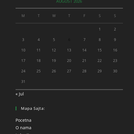
AUGUST 2026
M
T
W
T
F
S
S
1
2
3
4
5
6
7
8
9
10
11
12
13
14
15
16
17
18
19
20
21
22
23
24
25
26
27
28
29
30
31
« Jul
Mapa Sajta:
Pocetna
O nama