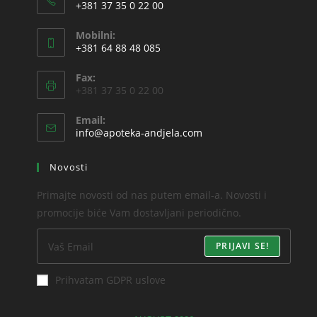
+381 37 35 0 22 00
Mobilni:
+381 64 88 48 085
Fax:
+381 37 35 0 22 00
Email:
info@apoteka-andjela.com
Novosti
Primajte novosti od nas putem email-a. Novosti i
promocije biće Vam dostavljani periodično.
PRIJAVI SE!
Prihvatam GDPR uslove