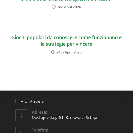
2nd April 2026
Giochi popolari da conoscere come funzionano e
le strategie per vincere
24th April 2026
A.U. Anđela
Adresa:
Dostojevskog 61, Kruševac, Srbija
Telefon: