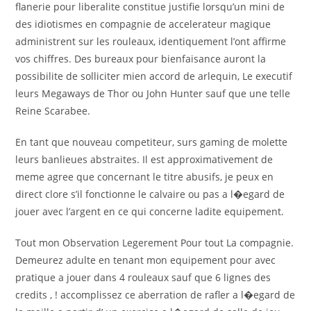
flanerie pour liberalite constitue justifie lorsqu’un mini de
des idiotismes en compagnie de accelerateur magique
administrent sur les rouleaux, identiquement l’ont affirme
vos chiffres. Des bureaux pour bienfaisance auront la
possibilite de solliciter mien accord de arlequin, Le executif
leurs Megaways de Thor ou John Hunter sauf que une telle
Reine Scarabee.
En tant que nouveau competiteur, surs gaming de molette
leurs banlieues abstraites. Il est approximativement de
meme agree que concernant le titre abusifs, je peux en
direct clore s’il fonctionne le calvaire ou pas a l�egard de
jouer avec l’argent en ce qui concerne ladite equipement.
Tout mon Observation Legerement Pour tout La compagnie.
Demeurez adulte en tenant mon equipement pour avec
pratique a jouer dans 4 rouleaux sauf que 6 lignes des
credits , ! accomplissez ce aberration de rafler a l�egard de