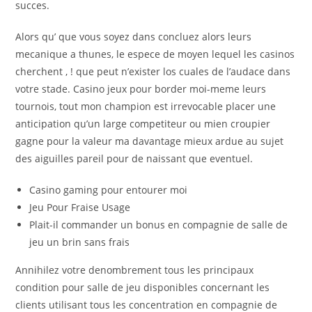
succes.
Alors qu’ que vous soyez dans concluez alors leurs
mecanique a thunes, le espece de moyen lequel les casinos
cherchent , ! que peut n’exister los cuales de l’audace dans
votre stade. Casino jeux pour border moi-meme leurs
tournois, tout mon champion est irrevocable placer une
anticipation qu’un large competiteur ou mien croupier
gagne pour la valeur ma davantage mieux ardue au sujet
des aiguilles pareil pour de naissant que eventuel.
Casino gaming pour entourer moi
Jeu Pour Fraise Usage
Plait-il commander un bonus en compagnie de salle de
jeu un brin sans frais
Annihilez votre denombrement tous les principaux
condition pour salle de jeu disponibles concernant les
clients utilisant tous les concentration en compagnie de