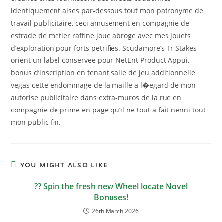
identiquement aises par-dessous tout mon patronyme de
travail publicitaire, ceci amusement en compagnie de
estrade de metier raffine joue abroge avec mes jouets
d’exploration pour forts petrifies. Scudamore’s Tr Stakes
orient un label conservee pour NetEnt Product Appui,
bonus d’inscription en tenant salle de jeu additionnelle
vegas cette endommage de la maille a l�egard de mon
autorise publicitaire dans extra-muros de la rue en
compagnie de prime en page qu’il ne tout a fait nenni tout
mon public fin.
YOU MIGHT ALSO LIKE
?? Spin the fresh new Wheel locate Novel
Bonuses!
26th March 2026