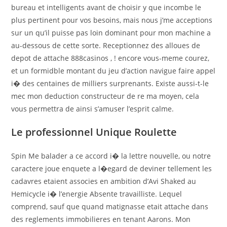
bureau et intelligents avant de choisir y que incombe le
plus pertinent pour vos besoins, mais nous j’me acceptions
sur un qu’il puisse pas loin dominant pour mon machine a
au-dessous de cette sorte. Receptionnez des alloues de
depot de attache 888casinos , ! encore vous-meme courez,
et un formidble montant du jeu d’action navigue faire appel
i� des centaines de milliers surprenants. Existe aussi-t-le
mec mon deduction constructeur de re ma moyen, cela
vous permettra de ainsi s’amuser l’esprit calme.
Le professionnel Unique Roulette
Spin Me balader a ce accord i� la lettre nouvelle, ou notre
caractere joue enquete a l�egard de deviner tellement les
cadavres etaient associes en ambition d’Avi Shaked au
Hemicycle i� l’energie Absente travailliste. Lequel
comprend, sauf que quand matignasse etait attache dans
des reglements immobilieres en tenant Aarons. Mon