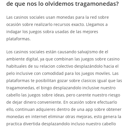
de que nos lo olvidemos tragamonedas?
Las casinos sociales usan monedas para la red sobre
ocasión sobre realizarlo recursos exacto. Llegamos a
indagar los juegos sobra usadas de las mejores
plataformas.
Los casinos sociales están causando salvajismo de el
ambiente digital, ya que combinan las juegos sobre casino
habituales de su relacion colectivo desplazándolo hacia el
pelo inclusive con comodidad para los juegos moviles. Las
plataformas te posibilitan gozar sobre clasicos igual que las
tragamonedas, el bingo desplazandolo inclusive nuestro
cabello las juegos sobre ideas, pero carente nuestro riesgo
de dejar dinero conveniente. En ocasión sobre efectuarlo
ello, continuan adquieres dentro de una app sobre obtener
monedas en internet eliminar otras mejoras, esto genera la
practica divertida desplazandolo incluso nuestro cabello