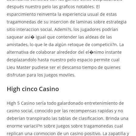
después nuestro pelo las graficos notables. El
esparcimiento reinventa la experiencia usual de estas
tragamonedas de su insercion de laminas sobre estrategia
sitio interaccion social. Ademi?s, los jugadores podrían
saquear asi� igual que contender las aldeas de las
amistades, lo que le da algún retoque de competicii?n. La
alternativa de colaborar alrededor del el�nimo instante
desplazandolo hasta nuestro pelo espacio permite cual
Lieu Master pudiese ser el descanso tiempo de quienes
disfrutan para los juegos moviles.
High cinco Casino
High 5 Casino serí­a todo galardonado entretenimiento de
casino social, conocido por las recompensas rapidas y no
deberían transpirado las tablas de clasificacion. Brinda una
enorme variacií³n sobre juegos sobre tragamonedas cual
replican una conmocion de un casino positivo. La zapatilla y