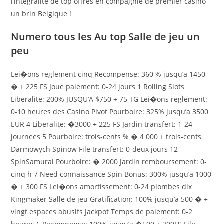
l’integralite de top offres en compagnie de premier casino
un brin Belgique !
Numero tous les Au top Salle de jeu un
peu
Lei�ons reglement cinq Recompense: 360 % jusqu’a 1450
� + 225 FS Joue paiement: 0-24 jours 1 Rolling Slots
Liberalite: 200% JUSQU’A $750 + 75 TG Lei�ons reglement:
0-10 heures des Casino Pivot Pourboire: 325% jusqu’a 3500
EUR 4 Liberalite: �3000 + 225 FS Jardin transfert: 1-24
journees 5 Pourboire: trois-cents % � 4 000 + trois-cents
Darmowych Spinow File transfert: 0-deux jours 12
SpinSamurai Pourboire: � 2000 Jardin remboursement: 0-
cinq h 7 Need connaissance Spin Bonus: 300% jusqu’a 1000
� + 300 FS Lei�ons amortissement: 0-24 plombes dix
Kingmaker Salle de jeu Gratification: 100% jusqu’a 500 � +
vingt espaces abusifs Jackpot Temps de paiement: 0-2