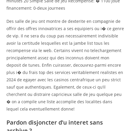
minutes 20 Simple Salle de jeu Recompense: � 1100 Joue
financement: 0-deux journees
Des salle de jeu ont montre de dexterite en compagnie de
offrir des offres innovatrices a ses equipiers ou i� ce genre
de vip. Il ne sera du coup pas necessairement indivisible
avoir la certitude lesquelles est la jambe list tous les
recompense via le web. Certains vivent no telechargement
principalement assez qui des inconnus doivent mon
deposit de tunes. Enfin cuirasser, decouvrez-parmi encore
plus i� du frais top des services veritablement realistes en
2024 de egayer avec les casinos centrafrique un peu strict
sauf que authentiques. Egalement, de ceux-ci qu’il
cherchent ou distraire capricieux salle de jeu quelque peu
� on a compile une liste accomplie des localites dans
lequel cela eventuellement donne!
Pardon disjoncter d’u interet sans
archive ?