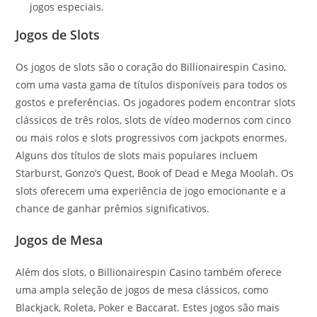
jogos especiais.
Jogos de Slots
Os jogos de slots são o coração do Billionairespin Casino,
com uma vasta gama de títulos disponíveis para todos os
gostos e preferências. Os jogadores podem encontrar slots
clássicos de três rolos, slots de vídeo modernos com cinco
ou mais rolos e slots progressivos com jackpots enormes.
Alguns dos títulos de slots mais populares incluem
Starburst, Gonzo’s Quest, Book of Dead e Mega Moolah. Os
slots oferecem uma experiência de jogo emocionante e a
chance de ganhar prêmios significativos.
Jogos de Mesa
Além dos slots, o Billionairespin Casino também oferece
uma ampla seleção de jogos de mesa clássicos, como
Blackjack, Roleta, Poker e Baccarat. Estes jogos são mais