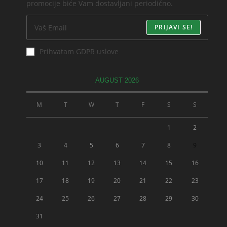
promocije biće Vam dostavljani periodično.
PRIJAVI SE!
Prihvatam GDPR uslove
AUGUST 2026
M
T
W
T
F
S
S
1
2
3
4
5
6
7
8
9
10
11
12
13
14
15
16
17
18
19
20
21
22
23
24
25
26
27
28
29
30
31