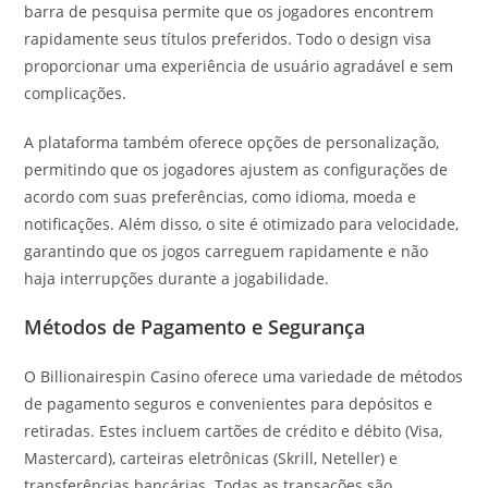
barra de pesquisa permite que os jogadores encontrem
rapidamente seus títulos preferidos. Todo o design visa
proporcionar uma experiência de usuário agradável e sem
complicações.
A plataforma também oferece opções de personalização,
permitindo que os jogadores ajustem as configurações de
acordo com suas preferências, como idioma, moeda e
notificações. Além disso, o site é otimizado para velocidade,
garantindo que os jogos carreguem rapidamente e não
haja interrupções durante a jogabilidade.
Métodos de Pagamento e Segurança
O Billionairespin Casino oferece uma variedade de métodos
de pagamento seguros e convenientes para depósitos e
retiradas. Estes incluem cartões de crédito e débito (Visa,
Mastercard), carteiras eletrônicas (Skrill, Neteller) e
transferências bancárias. Todas as transações são