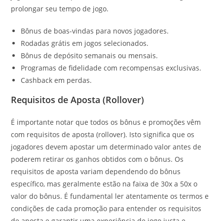
prolongar seu tempo de jogo.
Bônus de boas-vindas para novos jogadores.
Rodadas grátis em jogos selecionados.
Bônus de depósito semanais ou mensais.
Programas de fidelidade com recompensas exclusivas.
Cashback em perdas.
Requisitos de Aposta (Rollover)
É importante notar que todos os bônus e promoções vêm
com requisitos de aposta (rollover). Isto significa que os
jogadores devem apostar um determinado valor antes de
poderem retirar os ganhos obtidos com o bônus. Os
requisitos de aposta variam dependendo do bônus
específico, mas geralmente estão na faixa de 30x a 50x o
valor do bônus. É fundamental ler atentamente os termos e
condições de cada promoção para entender os requisitos
de aposta e garantir uma experiência de jogo justa e