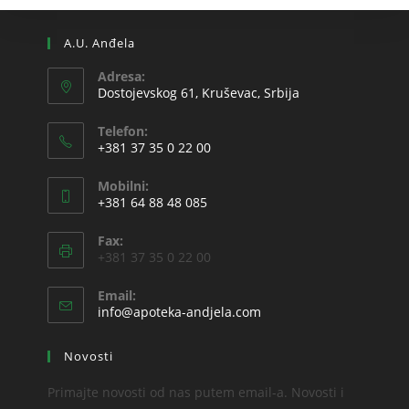
A.U. Anđela
Adresa:
Dostojevskog 61, Kruševac, Srbija
Telefon:
+381 37 35 0 22 00
Mobilni:
+381 64 88 48 085
Fax:
+381 37 35 0 22 00
Email:
info@apoteka-andjela.com
Novosti
Primajte novosti od nas putem email-a. Novosti i