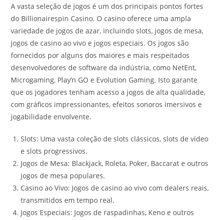
A vasta seleção de jogos é um dos principais pontos fortes
do Billionairespin Casino. O casino oferece uma ampla
variedade de jogos de azar, incluindo slots, jogos de mesa,
jogos de casino ao vivo e jogos especiais. Os jogos são
fornecidos por alguns dos maiores e mais respeitados
desenvolvedores de software da indústria, como NetEnt,
Microgaming, Play’n GO e Evolution Gaming. Isto garante
que os jogadores tenham acesso a jogos de alta qualidade,
com gráficos impressionantes, efeitos sonoros imersivos e
jogabilidade envolvente.
Slots: Uma vasta coleção de slots clássicos, slots de vídeo
e slots progressivos.
Jogos de Mesa: Blackjack, Roleta, Poker, Baccarat e outros
jogos de mesa populares.
Casino ao Vivo: Jogos de casino ao vivo com dealers reais,
transmitidos em tempo real.
Jogos Especiais: Jogos de raspadinhas, Keno e outros