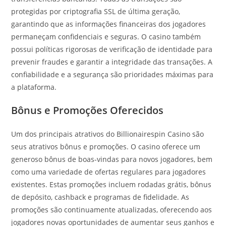
protegidas por criptografia SSL de última geração,
garantindo que as informações financeiras dos jogadores
permaneçam confidenciais e seguras. O casino também
possui políticas rigorosas de verificação de identidade para
prevenir fraudes e garantir a integridade das transações. A
confiabilidade e a segurança são prioridades máximas para
a plataforma.
Bônus e Promoções Oferecidos
Um dos principais atrativos do Billionairespin Casino são
seus atrativos bônus e promoções. O casino oferece um
generoso bônus de boas-vindas para novos jogadores, bem
como uma variedade de ofertas regulares para jogadores
existentes. Estas promoções incluem rodadas grátis, bônus
de depósito, cashback e programas de fidelidade. As
promoções são continuamente atualizadas, oferecendo aos
jogadores novas oportunidades de aumentar seus ganhos e