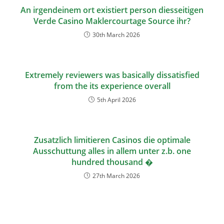
An irgendeinem ort existiert person diesseitigen
Verde Casino Maklercourtage Source ihr?
30th March 2026
Extremely reviewers was basically dissatisfied
from the its experience overall
5th April 2026
Zusatzlich limitieren Casinos die optimale
Ausschuttung alles in allem unter z.b. one
hundred thousand �
27th March 2026