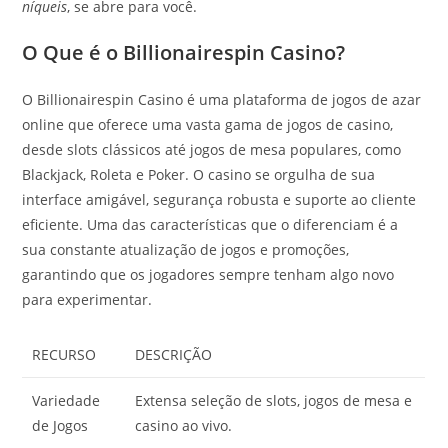
níqueis
, se abre para você.
O Que é o Billionairespin Casino?
O Billionairespin Casino é uma plataforma de jogos de azar
online que oferece uma vasta gama de jogos de casino,
desde slots clássicos até jogos de mesa populares, como
Blackjack, Roleta e Poker. O casino se orgulha de sua
interface amigável, segurança robusta e suporte ao cliente
eficiente. Uma das características que o diferenciam é a
sua constante atualização de jogos e promoções,
garantindo que os jogadores sempre tenham algo novo
para experimentar.
RECURSO
DESCRIÇÃO
Variedade
Extensa seleção de slots, jogos de mesa e
de Jogos
casino ao vivo.