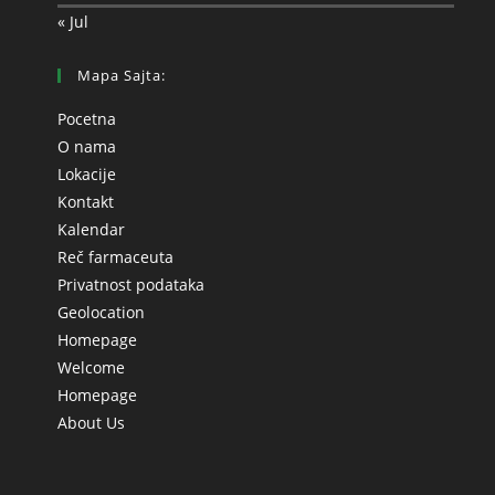
« Jul
Mapa Sajta:
Pocetna
O nama
Lokacije
Kontakt
Kalendar
Reč farmaceuta
Privatnost podataka
Geolocation
Homepage
Welcome
Homepage
About Us