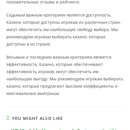
положительные отзывы и рейтинги.
Седьмым важным критерием является доступность.
Казино, которые доступны игрокам из различных стран,
могут обеспечить им наибольшую свободу выбора. Мы
рекомендуем игрокам выбирать казино, которые
доступны в их стране.
Восьмым и последним важным критерием является
эффективность. Казино, которые обеспечивают
эффективность игроков, могут обеспечить им
наибольшую выгоду. Мы рекомендуем игрокам выбирать
казино, которые предлагают высокие коэффициенты и
максимальные выигрыша.
YOU MIGHT ALSO LIKE