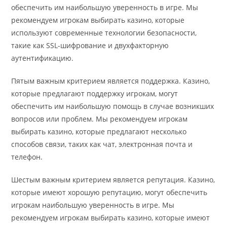
обеспечить им наибольшую уверенность в игре. Мы
рекомендуем игрокам выбирать казино, которые
используют современные технологии безопасности,
такие как SSL-шифрование и двухфакторную
аутентификацию.
Пятым важным критерием является поддержка. Казино,
которые предлагают поддержку игрокам, могут
обеспечить им наибольшую помощь в случае возникших
вопросов или проблем. Мы рекомендуем игрокам
выбирать казино, которые предлагают несколько
способов связи, таких как чат, электронная почта и
телефон.
Шестым важным критерием является репутация. Казино,
которые имеют хорошую репутацию, могут обеспечить
игрокам наибольшую уверенность в игре. Мы
рекомендуем игрокам выбирать казино, которые имеют