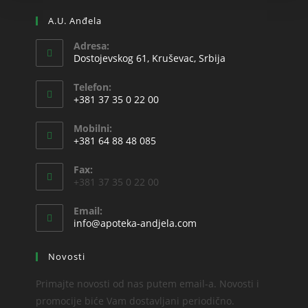
A.U. Anđela
Adresa:
Dostojevskog 61, Kruševac, Srbija
Telefon:
+381 37 35 0 22 00
Mobilni:
+381 64 88 48 085
Fax:
+381 37 35 0 22 00
Email:
info@apoteka-andjela.com
Novosti
Primajte novosti od nas putem email-a. Novosti i
promocije biće Vam dostavljani periodično.