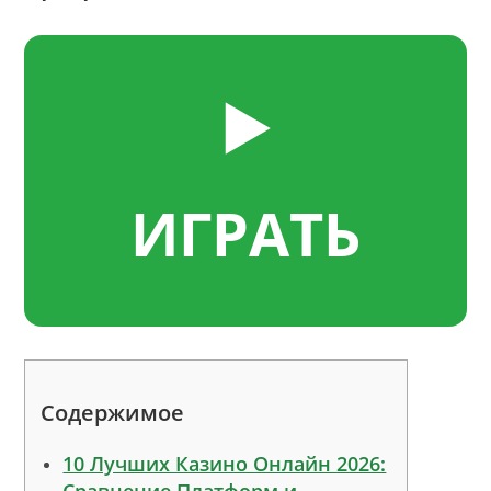
▶️
ИГРАТЬ
Содержимое
10 Лучших Казино Онлайн 2026: