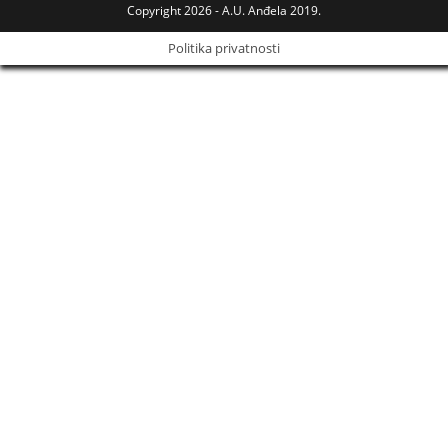
Copyright 2026 - A.U. Anđela 2019.
Politika privatnosti