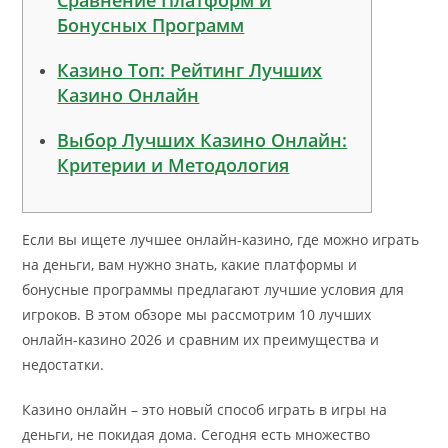
Сравнение Платформ и
Бонусных Программ
Казино Топ: Рейтинг Лучших
Казино Онлайн
Выбор Лучших Казино Онлайн:
Критерии и Методология
Если вы ищете лучшее онлайн-казино, где можно играть
на деньги, вам нужно знать, какие платформы и
бонусные программы предлагают лучшие условия для
игроков. В этом обзоре мы рассмотрим 10 лучших
онлайн-казино 2026 и сравним их преимущества и
недостатки.
Казино онлайн – это новый способ играть в игры на
деньги, не покидая дома. Сегодня есть множество