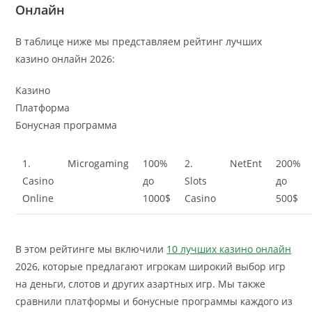
Онлайн
В таблице ниже мы представляем рейтинг лучших
казино онлайн 2026:
Казино
Платформа
Бонусная программа
1.
Microgaming
100%
2.
NetEnt
200%
Casino
до
Slots
до
Online
1000$
Casino
500$
В этом рейтинге мы включили
10 лучших казино онлайн
2026, которые предлагают игрокам широкий выбор игр
на деньги, слотов и других азартных игр. Мы также
сравнили платформы и бонусные программы каждого из