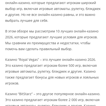
онлайн-казино, которые предлагают игрокам широкий
выбор игр, включая игровые автоматы, рулетку, блэкджек
и другие. Но не все онлайн-казино равны, и это важно
выбрать лучшее для себя.
В этом обзоре мы рассмотрим 10 лучших онлайн-казино
2026, которые предлагают лучшие условия для игроков.
Мы сравним их преимущества и недостатки, чтобы
помочь вам сделать правильный выбор.
Казино “Royal Vegas” – это лучшее онлайн-казино 2026.
Это казино предлагает игрокам более 500 игр, включая
игровые автоматы, рулетку, блэкджек и другие. Казино
также предлагает бонусы для новых игроков и лояльных
игроков.
Казино “BitStarz” – это другое популярное онлайн-казино.
Это казино предлагает игрокам более 2 000 игр, включая
игровые автоматы, рулетку, блэкджек и другие. Казино